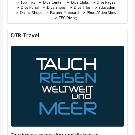
Top links
Dive Center
Dive Clubs
Dive Pages
Dive Portal
Dive Shops
Dive Trips
Education
Online-Shops
Partner Pinboard
Photo/Video Sites
TEC Diving
DTR-Travel
Tauchreiseveranstalter und die besten