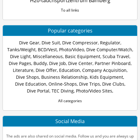
H2o-tauchsportzentrum Bamberg
To all links
Popular categories
Dive Gear
,
Dive Suit
,
Dive Compressor
,
Regulator
,
Tanks/Weight
,
BCD/Vest
,
Photo/Video
,
Dive Computer/Watch
,
Dive Light
,
Miscellaneous
,
Basic Equipment
,
Scuba Travel
,
Dive Pages
,
Buddy
,
Dive Job
,
Dive Center
,
Partner Pinboard
,
Literature
,
Dive Offer
,
Education
,
Company Acquisition
,
Dive Shops
,
Business Relationship
,
Kids Equipment
,
Dive Education
,
Online-Shops
,
Dive Trips
,
Dive Clubs
,
Dive Portal
,
TEC Diving
,
Photo/Video Sites
,
All categories
Social Media
The ads are also shared on social media. Follow us and you are always up