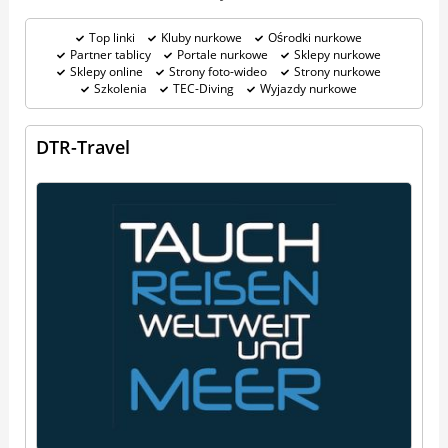
Top linki
Kluby nurkowe
Ośrodki nurkowe
Partner tablicy
Portale nurkowe
Sklepy nurkowe
Sklepy online
Strony foto-wideo
Strony nurkowe
Szkolenia
TEC-Diving
Wyjazdy nurkowe
DTR-Travel