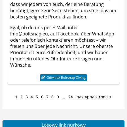
dass wir jedem von euch, der eine Beratung
benötigt, gerne zur Seite stehen, um stets das am
besten geeignete Produkt zu finden.
Egal, ob du uns per E-Mail unter
info@boltsnap.eu, auf Facebook, über WhatsApp
oder telefonisch kontaktieren möchtest – wir
freuen uns über jede Nachricht. Unsere oberste
Priorität ist eure Zufriedenheit, und wir haben
immer ein offenes Ohr für eure Fragen und
Wünsche.
Odwiedź Boltsnap Diving
1
2
3
4
5
6
7
8
9
...
24
następna strona
Losowy link nurkowy