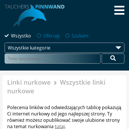
Wszystko
Oferuję
Szukam
Wszystkie kategorie
Linki nurkowe
Wszystkie linki
nurkowe
Polecenia linków od odwiedzających tablicę pokazują
Ci internet nurkowy od jego najlepszej strony. Ty
również możesz opublikować swoje ulubione strony
na temat nurkowania
tutaj
.