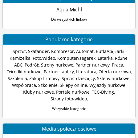
Aqua Michl
Do wszystkich linków
Popularne kategorie
Sprzęt
,
Skafander
,
Kompresor
,
Automat
,
Butla/Ciężarki
,
Kamizelka
,
Foto/wideo
,
Komputer/zegarek
,
Latarka
,
Różne
,
ABC
,
Podróż
,
Strony nurkowe
,
Partner nurkowy
,
Praca
,
Ośrodki nurkowe
,
Partner tablicy
,
Literatura
,
Oferta nurkowa
,
Szkolenia
,
Zakup firmowy
,
Sprzęt dziecięcy
,
Sklepy nurkowe
,
Współpraca
,
Szkolenie
,
Sklepy online
,
Wyjazdy nurkowe
,
Kluby nurkowe
,
Portale nurkowe
,
TEC-Diving
,
Strony foto-wideo
,
Wszystkie kategorie
Media społecznościowe