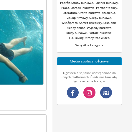
Podróż
,
Strony nurkowe
,
Partner nurkowy
,
Praca
,
Ośrodki nurkowe
,
Partner tablicy
,
Literatura
,
Oferta nurkowa
,
Szkolenia
,
Zakup firmowy
,
Sklepy nurkowe
,
Współpraca
,
Sprzęt dziecięcy
,
Szkolenie
,
Sklepy online
,
Wyjazdy nurkowe
,
Kluby nurkowe
,
Portale nurkowe
,
TEC-Diving
,
Strony foto-wideo
,
Wszystkie kategorie
Media społecznościowe
Ogłoszenia są także udostępniane na
innych platformach. Śledź nas tam, aby
być zawsze na bieżąco.