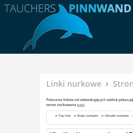
Linki nurkowe
Stron
Polecenia linków od odwiedzających tablicę pokazują
temat nurkowania
tutaj
.
Top linki
Kluby nurkowe
Ośrodki nurkowe