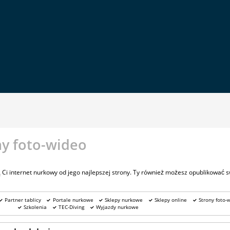
y foto-wideo
 Ci internet nurkowy od jego najlepszej strony. Ty również możesz opublikować s
Partner tablicy
Portale nurkowe
Sklepy nurkowe
Sklepy online
Strony foto-
Szkolenia
TEC-Diving
Wyjazdy nurkowe