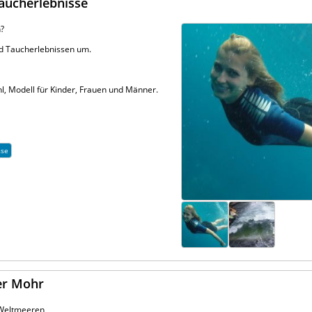
aucherlebnisse
n?
d Taucherlebnissen um.
l, Modell für Kinder, Frauen und Männer.
sse
er Mohr
 Weltmeeren