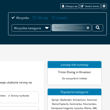
Zaloguj się
Utwórz konto
Wszystko
Oferuję
Szukam
Wszystkie kategorie
Losowy link nurkowy
Triton Diving in Kroatien
Do wszystkich linków
woje ulubione strony na
Popularne kategorie
wideo
Strony nurkowe
Sprzęt
,
Skafander
,
Kompresor
,
Automat
,
Butla/Ciężarki
,
Kamizelka
,
Foto/wideo
,
Komputer/zegarek
,
Latarka
,
Różne
,
ABC
,