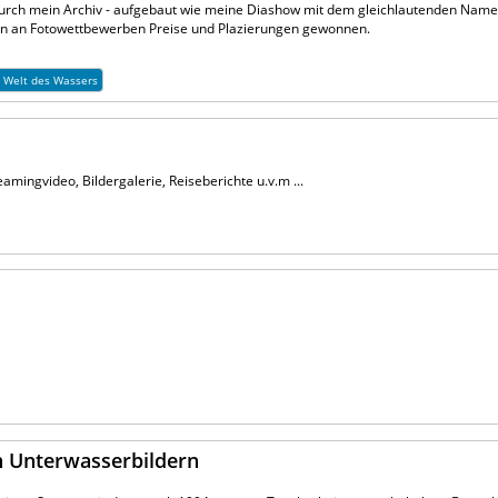
 durch mein Archiv - aufgebaut wie meine Diashow mit dem gleichlautenden Namen.
ben an Fotowettbewerben Preise und Plazierungen gewonnen.
e Welt des Wassers
amingvideo, Bildergalerie, Reiseberichte u.v.m ...
en Unterwasserbildern