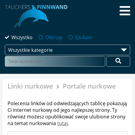
Wszystko
Oferuję
Szukam
Wszystkie kategorie
Linki nurkowe
Portale nurkowe
Polecenia linków od odwiedzających tablicę pokazują
Ci internet nurkowy od jego najlepszej strony. Ty
również możesz opublikować swoje ulubione strony
na temat nurkowania
tutaj
.