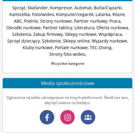
Sprzęt
,
Skafander
,
Kompresor
,
Automat
,
Butla/Ciężarki
,
Kamizelka
,
Foto/wideo
,
Komputer/zegarek
,
Latarka
,
Różne
,
ABC
,
Podróż
,
Strony nurkowe
,
Partner nurkowy
,
Praca
,
Ośrodki nurkowe
,
Partner tablicy
,
Literatura
,
Oferta nurkowa
,
Szkolenia
,
Zakup firmowy
,
Sklepy nurkowe
,
Współpraca
,
Sprzęt dziecięcy
,
Szkolenie
,
Sklepy online
,
Wyjazdy nurkowe
,
Kluby nurkowe
,
Portale nurkowe
,
TEC-Diving
,
Strony foto-wideo
,
Wszystkie kategorie
Media społecznościowe
Ogłoszenia są także udostępniane na innych platformach. Śledź nas tam,
aby być zawsze na bieżąco.