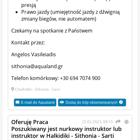
presją
Prawo jazdy (umiejętność jazdy z dźwignią
zmiany biegów, nie automatem)
Czekamy na spotkanie z Państwem
Kontakt przez:
Angelos Vasileiadis
sithonia@aqualand.gr
Telefon komórkowy: +30 694 7074 900
Chalkidiki - Sithonia - Sarti
E-mail do
Aqualand
Dodaj do listy obserwowanych
Oferuję Praca
25.02.2023, 08:15
Poszukiwany jest nurkowy instruktor lub
instruktor w Halkidiki - Sithonia - Sarti