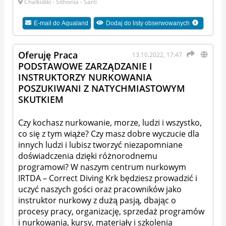
Chalkidiki - Sithonia - Sarti
E-mail do
Aqualand
Dodaj do listy obserwowanych
Oferuję Praca
13.10.2022, 17:47
PODSTAWOWE ZARZĄDZANIE I
INSTRUKTORZY NURKOWANIA
POSZUKIWANI Z NATYCHMIASTOWYM
SKUTKIEM
Czy kochasz nurkowanie, morze, ludzi i wszystko,
co się z tym wiąże? Czy masz dobre wyczucie dla
innych ludzi i lubisz tworzyć niezapomniane
doświadczenia dzięki różnorodnemu
programowi? W naszym centrum nurkowym
IRTDA – Correct Diving Krk będziesz prowadzić i
uczyć naszych gości oraz pracowników jako
instruktor nurkowy z dużą pasją, dbając o
procesy pracy, organizację, sprzedaż programów
i nurkowania, kursy, materiały i szkolenia