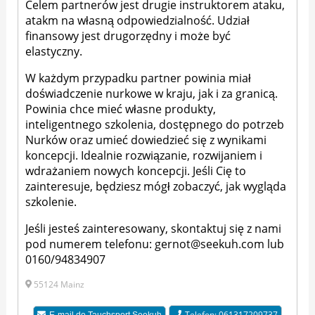
Celem partnerów jest drugie instruktorem ataku,
atakm na własną odpowiedzialność. Udział
finansowy jest drugorzędny i może być
elastyczny.
W każdym przypadku partner powinia miał
doświadczenie nurkowe w kraju, jak i za granicą.
Powinia chce mieć własne produkty,
inteligentnego szkolenia, dostępnego do potrzeb
Nurków oraz umieć dowiedzieć się z wynikami
koncepcji. Idealnie rozwiązanie, rozwijaniem i
wdrażaniem nowych koncepcji. Jeśli Cię to
zainteresuje, będziesz mógł zobaczyć, jak wygląda
szkolenie.
Jeśli jesteś zainteresowany, skontaktuj się z nami
pod numerem telefonu:
gernot@seekuh.com
lub
0160/94834907
55124 Mainz
Telefon: 061317209737
E-mail do
Tauchsport Seekuh