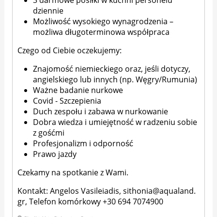
3 darmowe posiłki w kuchni personelu
dziennie
Możliwość wysokiego wynagrodzenia –
możliwa długoterminowa współpraca
Czego od Ciebie oczekujemy:
Znajomość niemieckiego oraz, jeśli dotyczy,
angielskiego lub innych (np. Węgry/Rumunia)
Ważne badanie nurkowe
Covid - Szczepienia
Duch zespołu i zabawa w nurkowanie
Dobra wiedza i umiejętność w radzeniu sobie
z gośćmi
Profesjonalizm i odporność
Prawo jazdy
Czekamy na spotkanie z Wami.
Kontakt: Angelos Vasileiadis,
sithonia@aqualand.
gr,
Telefon komórkowy +30 694 7074900