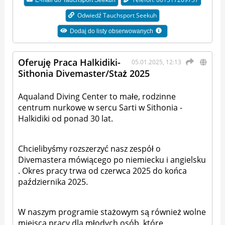
Odwiedź Tauchsport Seekuh
Dodaj do listy obserwowanych
Oferuję Praca Halkidiki-
05.01.2025, 12:13
Sithonia Divemaster/Staż 2025
Aqualand Diving Center to małe, rodzinne
centrum nurkowe w sercu Sarti w Sithonia -
Halkidiki od ponad 30 lat.
Chcielibyśmy rozszerzyć nasz zespół o
Divemastera mówiącego po niemiecku i angielsku
. Okres pracy trwa od czerwca 2025 do końca
października 2025.
W naszym programie stażowym są również wolne
miejsca pracy dla młodych osób, które