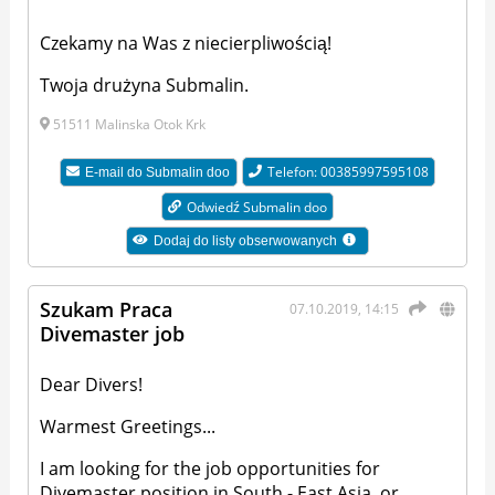
Czekamy na Was z niecierpliwością!
Twoja drużyna Submalin.
51511 Malinska Otok Krk
Telefon: 00385997595108
E-mail do
Submalin doo
Odwiedź Submalin doo
Dodaj do listy obserwowanych
Szukam Praca
07.10.2019, 14:15
Divemaster job
Dear Divers!
Warmest Greetings...
I am looking for the job opportunities for
Divemaster position in South - East Asia, or