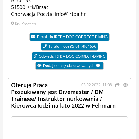
Brzac 33
51500 Krk/Brzac
Chorwacja Poczta:
info@irtda.hr
Krk Kroatien
E-mail do
IRTDA DOO CORRECT-DIVING
Telefon: 00385-91-7964656
Odwiedź IRTDA DOO CORRECT-DIVING
Dodaj do listy obserwowanych
Oferuję Praca
03.02.2022, 11:08
Poszukiwany jest Divemaster / DM
Traineee/ Instruktor nurkowania /
Kierowca łodzi na lato 2022 w Fehmarn