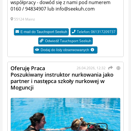
współpracy - dowód się z nami pod numerem
0160 / 94834907 lub info@seekuh.com
55124 Mainz
Telefon: 061317209737
E-mail do
Tauchsport Seekuh
Odwiedź Tauchsport Seekuh
Dodaj do listy obserwowanych
Oferuję Praca
26.04.2026, 12:32
Poszukiwany instruktor nurkowania jako
partner i następca szkoły nurkowej w
Moguncji