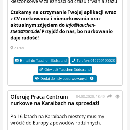
kieszonkowe w zależności od czasu trwania stażu
Czekamy na otrzymanie Twojej aplikacji wraz
z CV nurkowania i nienurkowania oraz
aktualnym zdjęciem do
info@tauchen-
suedstrand.de!
Przyjdź do nas, bo nurkowanie
daje radość!
23769
Telefon: 015759195023
E-mail do
Tauchen Südstrand
Odwiedź Tauchen Südstrand
Dodaj do listy obserwowanych
Oferuję Praca Centrum
04.08.2020, 18:49
nurkowe na Karaibach na sprzedaż!
Po 16 latach na Karaibach niestety musimy
wrócić do Europy z powodów rodzinnych.