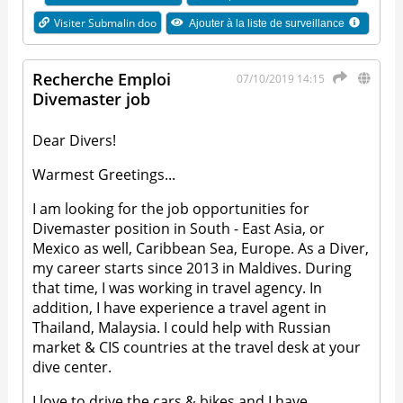
Visiter Submalin doo
Ajouter à la liste de surveillance
Recherche Emploi
07/10/2019 14:15
Divemaster job
Dear Divers!
Warmest Greetings...
I am looking for the job opportunities for
Divemaster position in South - East Asia, or
Mexico as well, Caribbean Sea, Europe. As a Diver,
my career starts since 2013 in Maldives. During
that time, I was working in travel agency. In
addition, I have experience a travel agent in
Thailand, Malaysia. I could help with Russian
market & CIS countries at the travel desk at your
dive center.
I love to drive the cars & bikes and I have