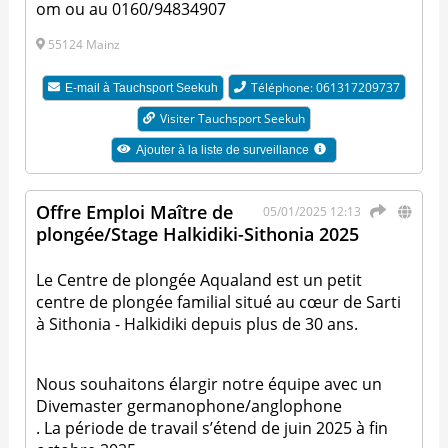
om
ou au 0160/94834907
55124 Mainz
Téléphone: 061317209737
E-mail à
Tauchsport Seekuh
Visiter Tauchsport Seekuh
Ajouter à la liste de surveillance
Offre Emploi Maître de
05/01/2025 12:13
plongée/Stage Halkidiki-Sithonia 2025
Le Centre de plongée Aqualand est un petit
centre de plongée familial situé au cœur de Sarti
à Sithonia - Halkidiki depuis plus de 30 ans.
Nous souhaitons élargir notre équipe avec un
Divemaster germanophone/anglophone
. La période de travail s’étend de juin 2025 à fin