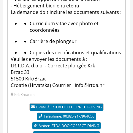
- Hébergement bien entretenu
La demande doit inclure les documents suivants :
Curriculum vitae avec photo et
coordonnées
Carrière de plongeur
Copies des certifications et qualifications
Veuillez envoyer les documents à :
I.R.T.D.A. d.o.o. - Correcte plongée Krk
Brzac 33
51500 Krk/Brzac
Croatie (Hrvatska) Courrier :
info@irtda.hr
Krk Kroatien
E-mail à
IRTDA DOO CORRECT-DIVING
Téléphone: 00385-91-7964656
Visiter IRTDA DOO CORRECT-DIVING