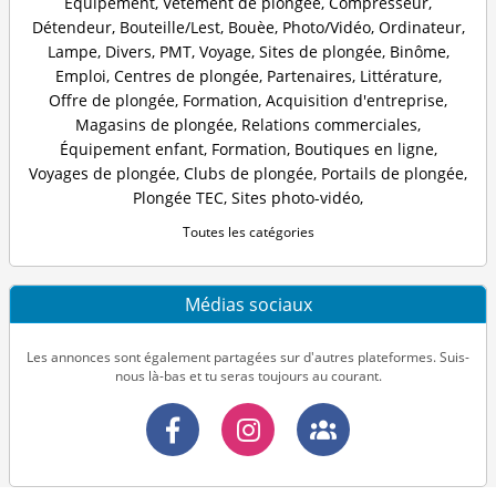
Équipement
,
Vètement de plongèe
,
Compresseur
,
Détendeur
,
Bouteille/Lest
,
Bouèe
,
Photo/Vidéo
,
Ordinateur
,
Lampe
,
Divers
,
PMT
,
Voyage
,
Sites de plongée
,
Binôme
,
Emploi
,
Centres de plongée
,
Partenaires
,
Littérature
,
Offre de plongée
,
Formation
,
Acquisition d'entreprise
,
Magasins de plongée
,
Relations commerciales
,
Équipement enfant
,
Formation
,
Boutiques en ligne
,
Voyages de plongée
,
Clubs de plongée
,
Portails de plongée
,
Plongée TEC
,
Sites photo-vidéo
,
Toutes les catégories
Médias sociaux
Les annonces sont également partagées sur d'autres plateformes. Suis-
nous là-bas et tu seras toujours au courant.