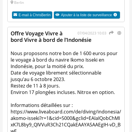
Berlin
E-mail à
ChrisBerlin
Ajouter à la liste de surveillance
Offre Voyage Vivre à
07/04/2023 10:03
bord Vivre à bord de l’Indonésie
Nous proposons notre bon de 1 600 euros pour
le voyage à bord du navire Ikomo Isseki en
Indonésie, pour la moitié du prix.
Date de voyage librement sélectionnable
jusqu’au 6 octobre 2023.
Restez de 11 à 8 jours.
Environ 17 plongées incluses. Nitrox en option.
Informations détaillées sur :
https://www.liveaboard.com/de/diving/indonesia/
akomo-isseki?r=1&cid=5000&gclid=EAIaIQobChMI
xK7L8by9_QIVVuR3Ch21CQakEAAYASAAEgIH-vD_B
wE