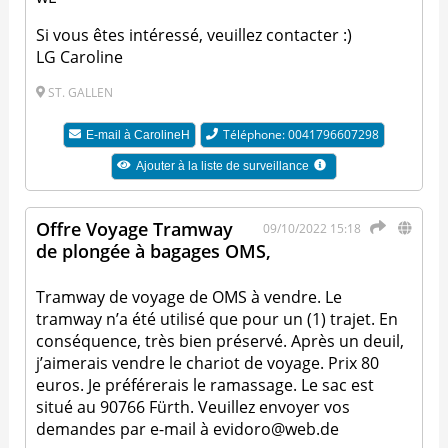
Si vous êtes intéressé, veuillez contacter :)
LG Caroline
ST. GALLEN
Téléphone: 0041796607298
E-mail à
CarolineH
Ajouter à la liste de surveillance
Offre Voyage Tramway
09/10/2022 15:18
de plongée à bagages OMS,
Tramway de voyage de OMS à vendre. Le
tramway n’a été utilisé que pour un (1) trajet. En
conséquence, très bien préservé. Après un deuil,
j’aimerais vendre le chariot de voyage. Prix 80
euros. Je préférerais le ramassage. Le sac est
situé au 90766 Fürth. Veuillez envoyer vos
demandes par e-mail à evidoro@web.de