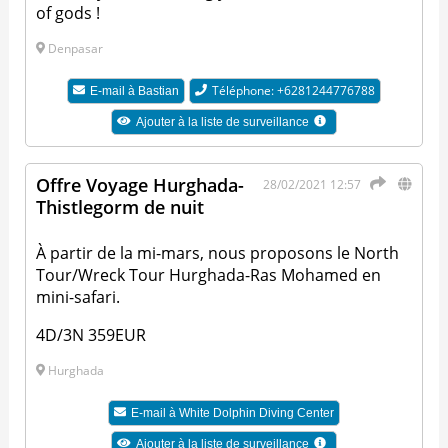
of gods !
Denpasar
Téléphone: +6281244776788
E-mail à
Bastian
Ajouter à la liste de surveillance
Offre Voyage Hurghada-
28/02/2021 12:57
Thistlegorm de nuit
À partir de la mi-mars, nous proposons le North
Tour/Wreck Tour Hurghada-Ras Mohamed en
mini-safari.
4D/3N 359EUR
Hurghada
E-mail à
White Dolphin Diving Center
Ajouter à la liste de surveillance