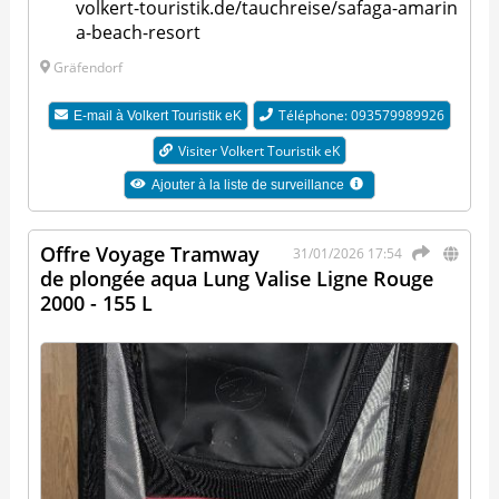
volkert-touristik.de/tauchreise/safaga-amarin
a-beach-resort
Gräfendorf
Téléphone: 093579989926​​
E-mail à
Volkert Touristik eK
Visiter Volkert Touristik eK
Ajouter à la liste de surveillance
Offre Voyage Tramway
31/01/2026 17:54
de plongée aqua Lung Valise Ligne Rouge
2000 - 155 L