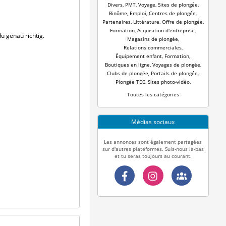
Divers
,
PMT
,
Voyage
,
Sites de plongée
,
Binôme
,
Emploi
,
Centres de plongée
,
Partenaires
,
Littérature
,
Offre de plongée
,
Formation
,
Acquisition d'entreprise
,
u genau richtig.
Magasins de plongée
,
Relations commerciales
,
Équipement enfant
,
Formation
,
Boutiques en ligne
,
Voyages de plongée
,
Clubs de plongée
,
Portails de plongée
,
Plongée TEC
,
Sites photo-vidéo
,
Toutes les catégories
Médias sociaux
Les annonces sont également partagées
sur d'autres plateformes. Suis-nous là-bas
et tu seras toujours au courant.