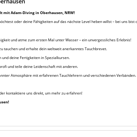
berhausen
elt mit Adam-Diving in Oberhausen, NRW!
htest oder deine Fähigkeiten auf das nächste Level heben willst – bei uns bist d
igkeit und atme zum ersten Mal unter Wasser – ein unvergessliches Erlebnis!
u tauchen und erhalte dein weltweit anerkanntes Tauchbrevet.
 und deine Fertigkeiten in Spezialkursen.
ofi und teile deine Leidenschaft mit anderen.
spannter Atmosphäre mit erfahrenen Tauchlehrern und verschiedenen Verbänden.
er kontaktiere uns direkt, um mehr zu erfahren!
usen!