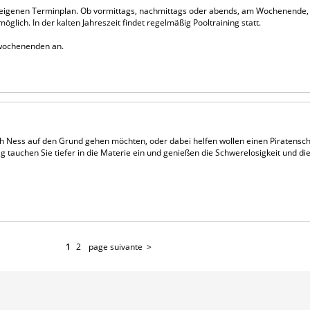
m eigenen Terminplan. Ob vormittags, nachmittags oder abends, am Wochenende,
öglich. In der kalten Jahreszeit findet regelmäßig Pooltraining statt.
wochenenden an.
Ness auf den Grund gehen möchten, oder dabei helfen wollen einen Piratenscha
ag tauchen Sie tiefer in die Materie ein und genießen die Schwerelosigkeit und die 
1
2
page suivante