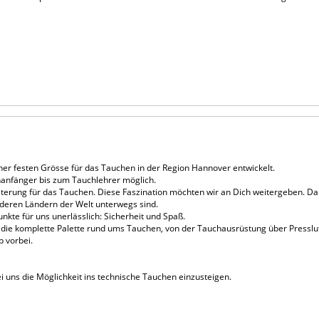
iner festen Grösse für das Tauchen in der Region Hannover entwickelt.
hanfänger bis zum Tauchlehrer möglich.
erung für das Tauchen. Diese Faszination möchten wir an Dich weitergeben. Dabe
anderen Ländern der Welt unterwegs sind.
kte für uns unerlässlich: Sicherheit und Spaß.
e komplette Palette rund ums Tauchen, von der Tauchausrüstung über Pressluft
 vorbei.
ei uns die Möglichkeit ins technische Tauchen einzusteigen.