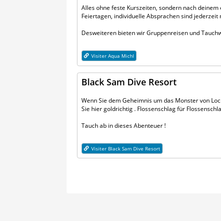
Alles ohne feste Kurszeiten, sondern nach deine
Feiertagen, individuelle Absprachen sind jederzeit m
Desweiteren bieten wir Gruppenreisen und Tauch
Visiter Aqua Michl
Black Sam Dive Resort
Wenn Sie dem Geheimnis um das Monster von Loch 
Sie hier goldrichtig . Flossenschlag für Flossenschl
Tauch ab in dieses Abenteuer !
Visiter Black Sam Dive Resort