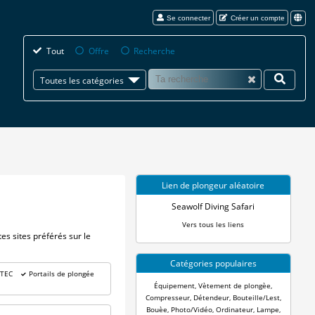
Se connecter
Créer un compte
Tout
Offre
Recherche
Toutes les catégories
Lien de plongeur aléatoire
Seawolf Diving Safari
Vers tous les liens
es sites préférés sur le
Catégories populaires
 TEC
Portails de plongée
Équipement
,
Vètement de plongèe
,
Compresseur
,
Détendeur
,
Bouteille/Lest
,
Bouèe
,
Photo/Vidéo
,
Ordinateur
,
Lampe
,