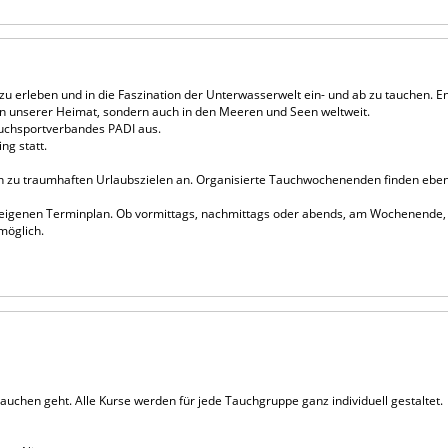
 zu erleben und in die Faszination der Unterwasserwelt ein- und ab zu tauchen. 
n unserer Heimat, sondern auch in den Meeren und Seen weltweit.
auchsportverbandes PADI aus.
ng statt.
n zu traumhaften Urlaubszielen an. Organisierte Tauchwochenenden finden ebens
m eigenen Terminplan. Ob vormittags, nachmittags oder abends, am Wochenende,
möglich.
-
chen geht. Alle Kurse werden für jede Tauchgruppe ganz individuell gestaltet.