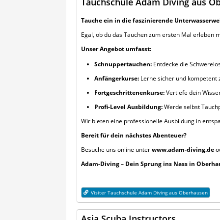
Tauchschule Adam Diving aus O
Tauche ein in die faszinierende Unterwasserw
Egal, ob du das Tauchen zum ersten Mal erleben möc
Unser Angebot umfasst:
Schnuppertauchen:
Entdecke die Schwerelos
Anfängerkurse:
Lerne sicher und kompetent z
Fortgeschrittenenkurse:
Vertiefe dein Wissen
Profi-Level Ausbildung:
Werde selbst Tauchpr
Wir bieten eine professionelle Ausbildung in ent
Bereit für dein nächstes Abenteuer?
Besuche uns online unter
www.adam-diving.de
od
Adam-Diving – Dein Sprung ins Nass in Oberha
Visiter Tauchschule Adam Diving aus Oberhausen
Asia Scuba Instructors