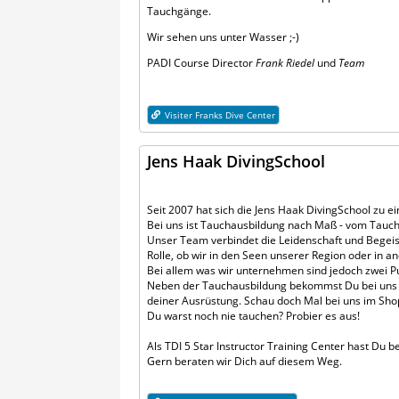
Tauchgänge.
Wir sehen uns unter Wasser ;-)
PADI Course Director
Frank Riedel
und
Team
Visiter Franks Dive Center
Jens Haak DivingSchool
Seit 2007 hat sich die Jens Haak DivingSchool zu e
Bei uns ist Tauchausbildung nach Maß - vom Tauc
Unser Team verbindet die Leidenschaft und Begeist
Rolle, ob wir in den Seen unserer Region oder in 
Bei allem was wir unternehmen sind jedoch zwei Pun
Neben der Tauchausbildung bekommst Du bei uns di
deiner Ausrüstung. Schau doch Mal bei uns im Shop
Du warst noch nie tauchen? Probier es aus!
Als TDI 5 Star Instructor Training Center hast Du b
Gern beraten wir Dich auf diesem Weg.