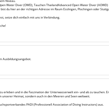
nem Niveau.
Open Water Diver (OWD), Tauchen ThailandAdvanced Open Water Diver (AOWD) ü
st du hier an der richtigen Adresse im Raum Esslingen, Plochingen oder Stuttga
, setze dich einfach mit uns in Verbindung.
sche!
tem Ausbildungsangebot.
 zu erleben und in die Faszination der Unterwasserwelt ein- und ab zu tauchen. 
n unserer Heimat, sondern auch in den Meeren und Seen weltweit.
uchsportverbandes PADI (Professionell Association of Diving Instructors) aus.