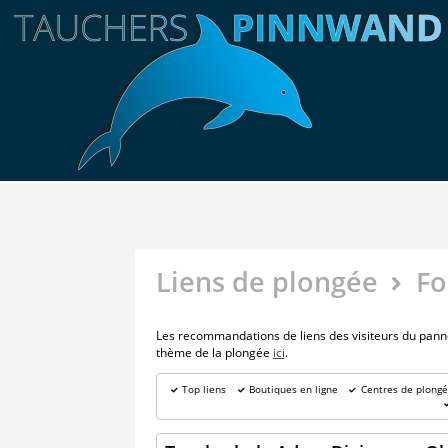
Liens de plongée
Fo
Les recommandations de liens des visiteurs du panneau
thème de la plongée
ici
.
Top liens
Boutiques en ligne
Centres de plong