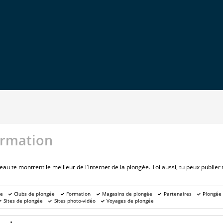
rmation
 te montrent le meilleur de l'internet de la plongée. Toi aussi, tu peux publier t
ée
Clubs de plongée
Formation
Magasins de plongée
Partenaires
Plongée
Sites de plongée
Sites photo-vidéo
Voyages de plongée