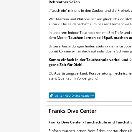
Rebreather Se7en
„Tauch ein“ mit uns in den Zauber und die Freiheit
Wir: Martina und Philippe blicken glücklich und sto
zurück. Die Leidenschaft zum nassen Element weite
In unserem Indoor Tauchbecken mit 3m Tiefe und 
dem Motto:
Tauchen lernen soll Spaß machen un
Unsere Ausbildungen finden stets in kleine Gruppen
Somit können wir einfach auf individuelle Schwier
Komm einfach in der Tauchschule vorbei und ü
gerne Zeit für Dich!
Ob Ausrüstungsverkauf, Kursberatung, Technische
steht Qualität im Vordergrund.
Visiter H2O Diving Academy
Franks Dive Center
Franks Dive Center - Tauchschule und Tauchsh
Einfach tauchen lernen. Vom
Schnuppertauchen
ü