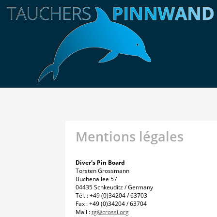
Mentions légales
Diver's Pin Board
Torsten Grossmann
Buchenallee 57
04435 Schkeuditz / Germany
Tél. : +49 (0)34204 / 63703
Fax : +49 (0)34204 / 63704
Mail :
tg@crossi.org