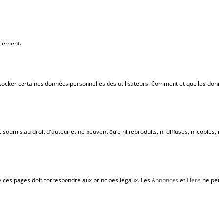
lement.
de stocker certaines données personnelles des utilisateurs. Comment et quelles do
soumis au droit d'auteur et ne peuvent être ni reproduits, ni diffusés, ni copiés, 
 de ces pages doit correspondre aux principes légaux. Les
Annonces
et
Liens
ne peu