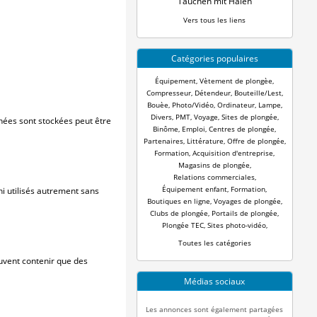
Tauchen mit Haien
Vers tous les liens
Catégories populaires
Équipement
,
Vètement de plongèe
,
Compresseur
,
Détendeur
,
Bouteille/Lest
,
Bouèe
,
Photo/Vidéo
,
Ordinateur
,
Lampe
,
Divers
,
PMT
,
Voyage
,
Sites de plongée
,
nnées sont stockées peut être
Binôme
,
Emploi
,
Centres de plongée
,
Partenaires
,
Littérature
,
Offre de plongée
,
Formation
,
Acquisition d'entreprise
,
Magasins de plongée
,
Relations commerciales
,
Équipement enfant
,
Formation
,
ni utilisés autrement sans
Boutiques en ligne
,
Voyages de plongée
,
Clubs de plongée
,
Portails de plongée
,
Plongée TEC
,
Sites photo-vidéo
,
Toutes les catégories
vent contenir que des
Médias sociaux
Les annonces sont également partagées