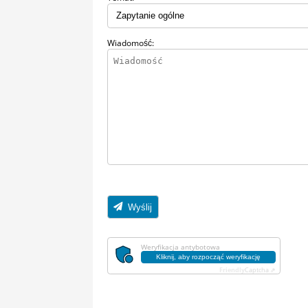
Wiadomość:
Wyślij
Weryfikacja antybotowa
Kliknij, aby rozpocząć weryfikację
Friendly
Captcha ⇗