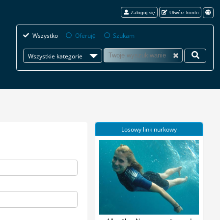
Zaloguj się
Utwórz konto
Wszystko
Oferuję
Szukam
Wszystkie kategorie
Losowy link nurkowy