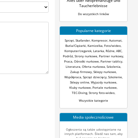
Alles über Neoprenanzüge und
Taucherlebnisse
Do wszystkich linków
Popularne kategorie
Sprzęt
,
Skafander
,
Kompresor
,
Automat
,
Butla/Ciężarki
,
Kamizelka
,
Foto/wideo
,
Komputer/zegarek
,
Latarka
,
Różne
,
ABC
,
Podróż
,
Strony nurkowe
,
Partner nurkowy
,
Praca
,
Ośrodki nurkowe
,
Partner tablicy
,
Literatura
,
Oferta nurkowa
,
Szkolenia
,
Zakup firmowy
,
Sklepy nurkowe
,
Współpraca
,
Sprzęt dziecięcy
,
Szkolenie
,
Sklepy online
,
Wyjazdy nurkowe
,
Kluby nurkowe
,
Portale nurkowe
,
TEC-Diving
,
Strony foto-wideo
,
Wszystkie kategorie
Media społecznościowe
Ogłoszenia są także udostępniane na
innych platformach. Śledź nas tam, aby
być zawsze na bieżąco.