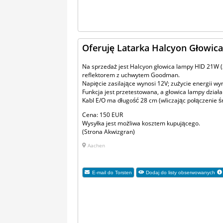
Oferuję Latarka Halcyon Głowic
Na sprzedaż jest Halcyon głowica lampy HID 21W (
reflektorem z uchwytem Goodman.
Napięcie zasilające wynosi 12V; zużycie energii wy
Funkcja jest przetestowana, a głowica lampy działa
Kabl E/O ma długość 28 cm (wliczając połączenie ś
Cena: 150 EUR
Wysyłka jest możliwa kosztem kupującego.
(Strona Akwizgran)
Aachen
E-mail do
Torsten
Dodaj do listy obserwowanych