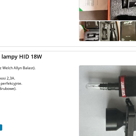
a lampy HID 18W
 Welch Allyn Balast).
nosi 2,3A.
 perfekcyjnie.
 śrubowe).