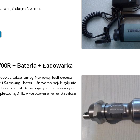
arancji/rękojmi/zwrotu.
700R + Bateria + Ładowarka
osować także lampę Nurkową. Jeśli chcesz
rii Samsung i baterii Uniwersalnej. Nigdy nie
roniczne, ale teraz nigdy jej nie zobaczysz.
zpieczoną DHL. Akceptowana karta płatnicza