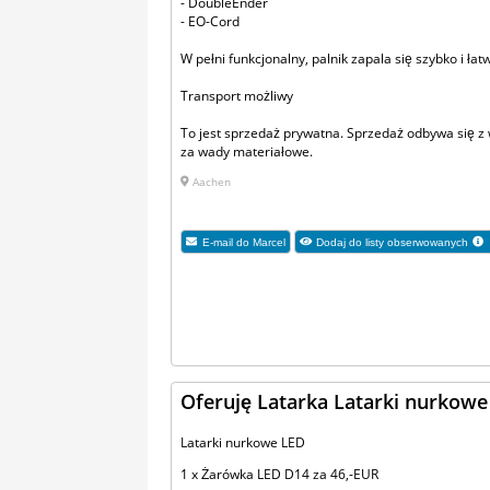
- DoubleEnder
- EO-Cord
W pełni funkcjonalny, palnik zapala się szybko i ła
Transport możliwy
To jest sprzedaż prywatna. Sprzedaż odbywa się z
za wady materiałowe.
Aachen
E-mail do
Marcel
Dodaj do listy obserwowanych
Oferuję Latarka Latarki nurkowe
Latarki nurkowe LED
1 x Żarówka LED D14 za 46,-EUR