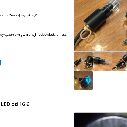
two, można się wyostrzyć
 wyłączeniem gwarancji i odpowiedzialności
 LED od 16 €