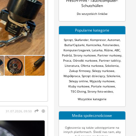
FrescH-Print - Tauchcomputer-
Schutzhüllen
Do wszystkich linków
Popularne kategorie
Sprzęt
,
Skafander
,
Kompresor
,
Automat
,
Butla/Ciężarki
,
Kamizelka
,
Foto/wideo
,
Komputer/zegarek
,
Latarka
,
Różne
,
ABC
,
Podróż
,
Strony nurkowe
,
Partner nurkowy
,
Praca
,
Ośrodki nurkowe
,
Partner tablicy
,
Literatura
,
Oferta nurkowa
,
Szkolenia
,
Zakup firmowy
,
Sklepy nurkowe
,
Współpraca
,
Sprzęt dziecięcy
,
Szkolenie
,
Sklepy online
,
Wyjazdy nurkowe
,
Kluby nurkowe
,
Portale nurkowe
,
TEC-Diving
,
Strony foto-wideo
,
Wszystkie kategorie
31.07.2026, 09:50
Media społecznościowe
Ogłoszenia są także udostępniane na
innych platformach. Śledź nas tam, aby
być zawsze na bieżąco.