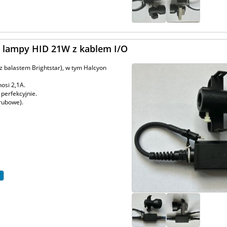
a lampy HID 21W z kablem I/O
z balastem Brightstar), w tym Halcyon
nosi 2,1A.
 perfekcyjnie.
rubowe).