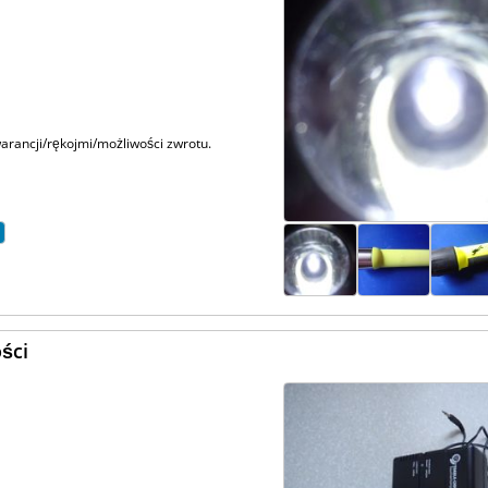
rancji/rękojmi/możliwości zwrotu.
ści