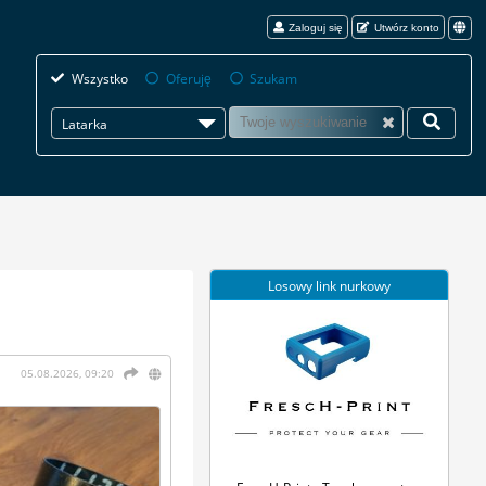
Zaloguj się
Utwórz konto
Wszystko
Oferuję
Szukam
Latarka
Losowy link nurkowy
05.08.2026, 09:20