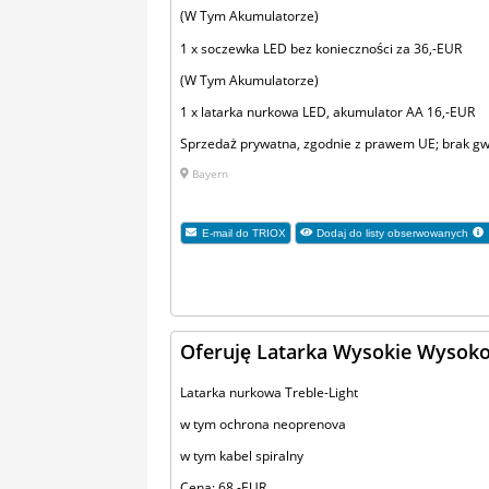
(W Tym Akumulatorze)
1 x soczewka LED bez konieczności za 36,-EUR
(W Tym Akumulatorze)
1 x latarka nurkowa LED, akumulator AA 16,-EUR
Sprzedaż prywatna, zgodnie z prawem UE; brak gwa
Bayern
E-mail do
TRIOX
Dodaj do listy obserwowanych
Oferuję Latarka Wysokie Wysoko
Latarka nurkowa Treble-Light
w tym ochrona neoprenova
w tym kabel spiralny
Cena: 68,-EUR