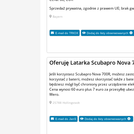
Sprzedaż prywatna, zgodnie z prawem UE; brak gw
Bayern
E-mail do
TRIOX
Dodaj do listy obserwowanych
Oferuję Latarka Scubapro Nova 
Jeśli korzystasz Scubapro Nova 700R, możesz zast
korzystać z baterii, możesz skorzystać także z bate
będziesz mógł być chroniony przez urządzenie elekt
Cena wynosi 60 euro plus 7 euro za przesyłkę ube
Wero.
25788 Hollingstedt
E-mail do
JanS
Dodaj do listy obserwowanych