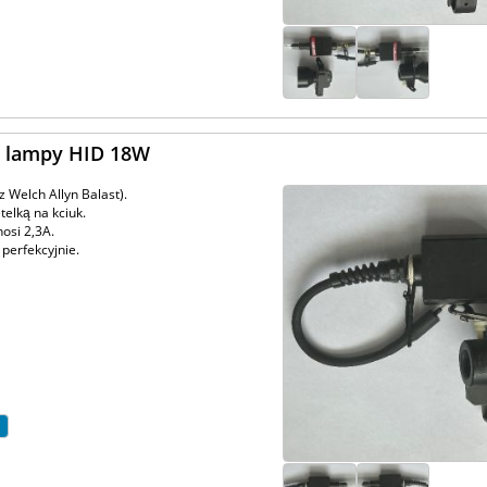
a lampy HID 18W
 Welch Allyn Balast).
elką na kciuk.
nosi 2,3A.
 perfekcyjnie.