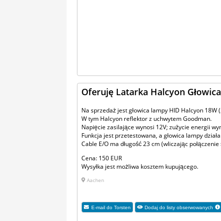
Oferuję Latarka Halcyon Głowic
Na sprzedaż jest głowica lampy HID Halcyon 18W (z
W tym Halcyon reflektor z uchwytem Goodman.
Napięcie zasilające wynosi 12V; zużycie energii wy
Funkcja jest przetestowana, a głowica lampy działa
Cable E/O ma długość 23 cm (wliczając połączenie
Cena: 150 EUR
Wysyłka jest możliwa kosztem kupującego.
Aachen
E-mail do
Torsten
Dodaj do listy obserwowanych