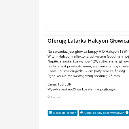
Oferuję Latarka Halcyon Głowic
Na sprzedaż jest głowica lampy HID Halcyon 18W (z
W tym Halcyon reflektor z uchwytem Goodman i pęt
Napięcie zasilające wynosi 12V; zużycie energii wy
Funkcja jest przetestowana, a głowica lampy działa
Cable E/O ma długość 32 cm (włącznie ze śrubą).
Pętla kciuka ma wewnętrzną średnicę 25 mm.
Cena: 150 EUR
Wysyłka jest możliwa kosztem kupującego.
Aachen
E-mail do
Torsten
Dodaj do listy obserwowanych