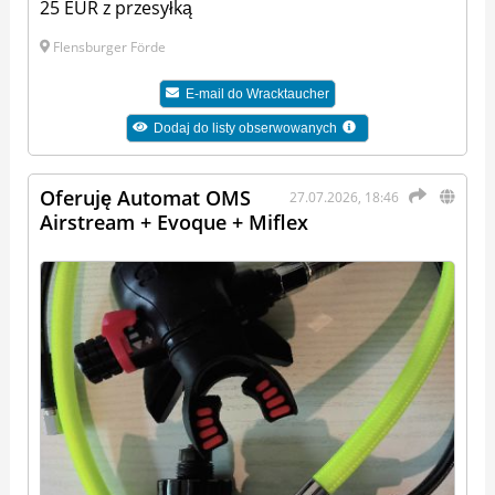
25 EUR z przesyłką
Flensburger Förde
E-mail do
Wracktaucher
Dodaj do listy obserwowanych
Oferuję Automat OMS
27.07.2026, 18:46
Airstream + Evoque + Miflex