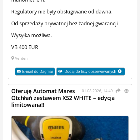
Regulatory nie były obsługiwane od dawna.
Od sprzedaży prywatnej bez żadnej gwarancji
Wysyłka możliwa.
VB 400 EUR
Verden
E-mail do
Dagmar
Dodaj do listy obserwowanych
Oferuję Automat Mares
01.08.2026, 14:49
Otchłań zestawem X52 WHITE – edycja
limitowana!!