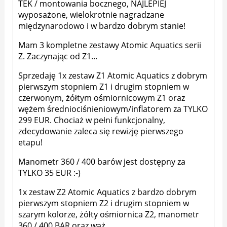
TEK / montowania bocznego, NAJLEPIEJ
wyposażone, wielokrotnie nagradzane
międzynarodowo i w bardzo dobrym stanie!
Mam 3 kompletne zestawy Atomic Aquatics serii
Z. Zaczynając od Z1...
Sprzedaję 1x zestaw Z1 Atomic Aquatics z dobrym
pierwszym stopniem Z1 i drugim stopniem w
czerwonym, żółtym ośmiornicowym Z1 oraz
wężem średniociśnieniowym/inflatorem za TYLKO
299 EUR. Chociaż w pełni funkcjonalny,
zdecydowanie zaleca się rewizję pierwszego
etapu!
Manometr 360 / 400 barów jest dostępny za
TYLKO 35 EUR :-)
1x zestaw Z2 Atomic Aquatics z bardzo dobrym
pierwszym stopniem Z2 i drugim stopniem w
szarym kolorze, żółty ośmiornica Z2, manometr
360 / 400 BAR oraz wąż