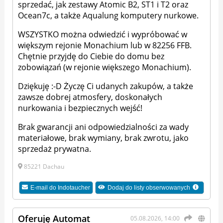
sprzedać, jak zestawy Atomic B2, ST1 i T2 oraz
Ocean7c, a także Aqualung komputery nurkowe.
WSZYSTKO można odwiedzić i wypróbować w
większym rejonie Monachium lub w 82256 FFB.
Chętnie przyjdę do Ciebie do domu bez
zobowiązań (w rejonie większego Monachium).
Dziękuję :-D Życzę Ci udanych zakupów, a także
zawsze dobrej atmosfery, doskonałych
nurkowania i bezpiecznych wejść!
Brak gwarancji ani odpowiedzialności za wady
materiałowe, brak wymiany, brak zwrotu, jako
sprzedaż prywatna.
85221 Dachau
E-mail do
Indotaucher
Dodaj do listy obserwowanych
Oferuję Automat
05.08.2026, 14:00