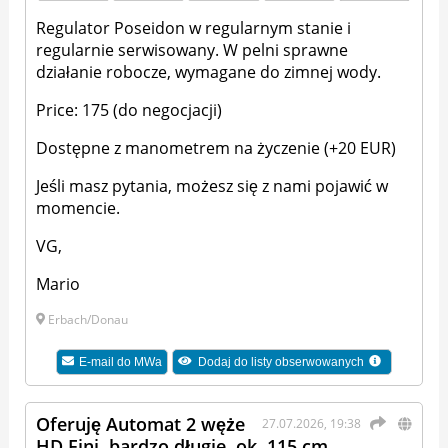
Regulator Poseidon w regularnym stanie i
regularnie serwisowany. W pelni sprawne
działanie robocze, wymagane do zimnej wody.
Price: 175 (do negocjacji)
Dostępne z manometrem na życzenie (+20 EUR)
Jeśli masz pytania, możesz się z nami pojawić w
momencie.
VG,
Mario
Erbach/Donau
E-mail do
MWa
Dodaj do listy obserwowanych
Oferuję Automat 2 węże
27.07.2026, 19:38
HD Fini, bardzo długie, ok. 115 cm