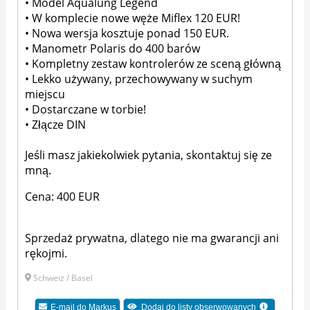
• Model Aqualung Legend
• W komplecie nowe węże Miflex 120 EUR!
• Nowa wersja kosztuje ponad 150 EUR.
• Manometr Polaris do 400 barów
• Kompletny zestaw kontrolerów ze sceną główną
• Lekko używany, przechowywany w suchym
miejscu
• Dostarczane w torbie!
• Złącze DIN
Jeśli masz jakiekolwiek pytania, skontaktuj się ze
mną.
Cena: 400 EUR
Sprzedaż prywatna, dlatego nie ma gwarancji ani
rękojmi.
Schweiz / Basel
E-mail do
Markus
Dodaj do listy obserwowanych