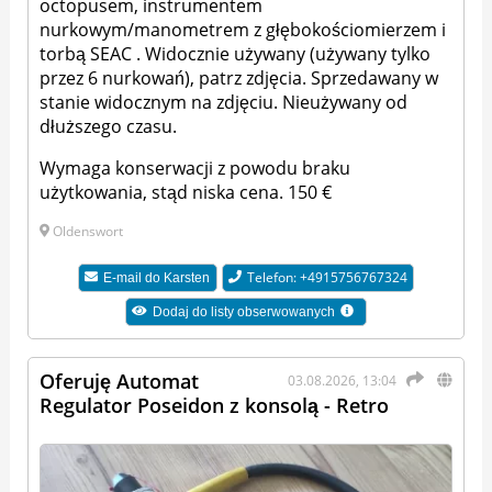
octopusem, instrumentem
nurkowym/manometrem z głębokościomierzem i
torbą SEAC . Widocznie używany (używany tylko
przez 6 nurkowań), patrz zdjęcia. Sprzedawany w
stanie widocznym na zdjęciu. Nieużywany od
dłuższego czasu.
Wymaga konserwacji z powodu braku
użytkowania, stąd niska cena. 150 €
Oldenswort
Telefon: +4915756767324
E-mail do
Karsten
Dodaj do listy obserwowanych
Oferuję Automat
03.08.2026, 13:04
Regulator Poseidon z konsolą - Retro