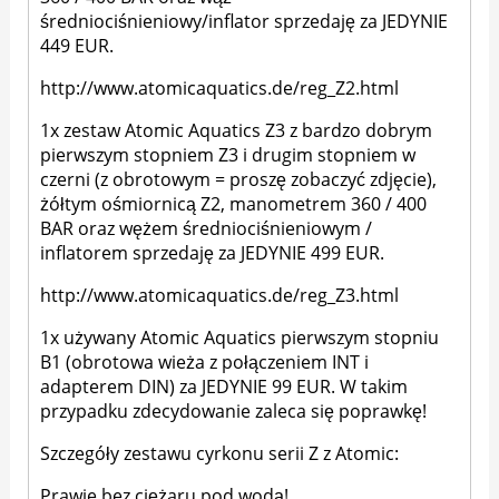
średniociśnieniowy/inflator sprzedaję za JEDYNIE
449 EUR.
http://www.atomicaquatics.de/reg_Z2.html
1x zestaw Atomic Aquatics Z3 z bardzo dobrym
pierwszym stopniem Z3 i drugim stopniem w
czerni (z obrotowym = proszę zobaczyć zdjęcie),
żółtym ośmiornicą Z2, manometrem 360 / 400
BAR oraz wężem średniociśnieniowym /
inflatorem sprzedaję za JEDYNIE 499 EUR.
http://www.atomicaquatics.de/reg_Z3.html
1x używany Atomic Aquatics pierwszym stopniu
B1 (obrotowa wieża z połączeniem INT i
adapterem DIN) za JEDYNIE 99 EUR. W takim
przypadku zdecydowanie zaleca się poprawkę!
Szczegóły zestawu cyrkonu serii Z z Atomic:
Prawie bez ciężaru pod wodą!