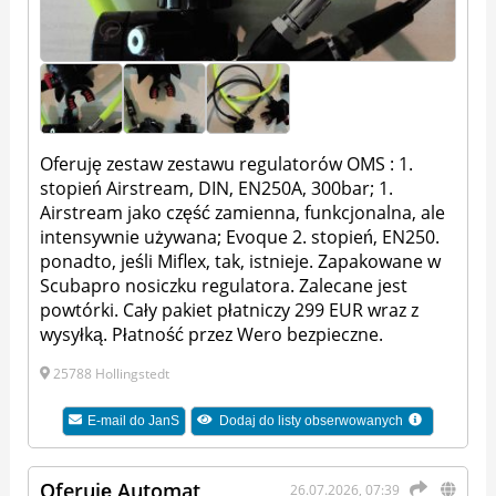
Oferuję zestaw zestawu regulatorów OMS : 1.
stopień Airstream, DIN, EN250A, 300bar; 1.
Airstream jako część zamienna, funkcjonalna, ale
intensywnie używana; Evoque 2. stopień, EN250.
ponadto, jeśli Miflex, tak, istnieje. Zapakowane w
Scubapro nosiczku regulatora. Zalecane jest
powtórki. Cały pakiet płatniczy 299 EUR wraz z
wysyłką. Płatność przez Wero bezpieczne.
25788 Hollingstedt
E-mail do
JanS
Dodaj do listy obserwowanych
Oferuję Automat
26.07.2026, 07:39