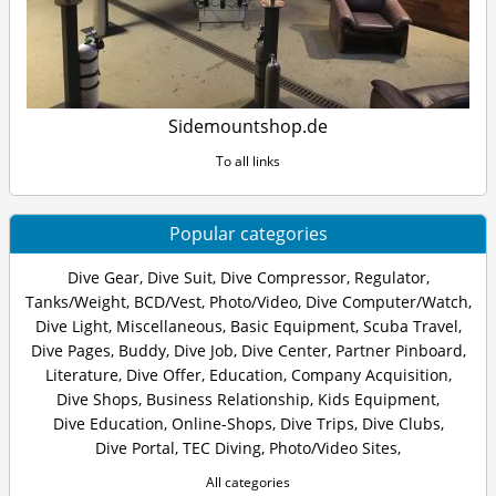
Sidemountshop.de
To all links
Popular categories
Dive Gear
,
Dive Suit
,
Dive Compressor
,
Regulator
,
Tanks/Weight
,
BCD/Vest
,
Photo/Video
,
Dive Computer/Watch
,
Dive Light
,
Miscellaneous
,
Basic Equipment
,
Scuba Travel
,
Dive Pages
,
Buddy
,
Dive Job
,
Dive Center
,
Partner Pinboard
,
Literature
,
Dive Offer
,
Education
,
Company Acquisition
,
Dive Shops
,
Business Relationship
,
Kids Equipment
,
Dive Education
,
Online-Shops
,
Dive Trips
,
Dive Clubs
,
Dive Portal
,
TEC Diving
,
Photo/Video Sites
,
All categories