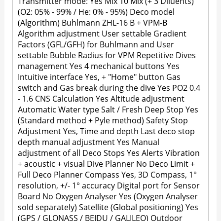
Transmitter mode: Yes Mix 10 Mix (+ 3 Diluents)
(O2: 05% - 99% / He: 0% - 95%) Deco model
(Algorithm) Buhlmann ZHL-16 B + VPM-B
Algorithm adjustment User settable Gradient
Factors (GFL/GFH) for Buhlmann and User
settable Bubble Radius for VPM Repetitive Dives
management Yes 4 mechanical buttons Yes
Intuitive interface Yes, + "Home" button Gas
switch and Gas break during the dive Yes PO2 0.4
- 1.6 CNS Calculation Yes Altitude adjustment
Automatic Water type Salt / Fresh Deep Stop Yes
(Standard method + Pyle method) Safety Stop
Adjustment Yes, Time and depth Last deco stop
depth manual adjustment Yes Manual
adjustment of all Deco Stops Yes Alerts Vibration
+ acoustic + visual Dive Planner No Deco Limit +
Full Deco Planner Compass Yes, 3D Compass, 1°
resolution, +/- 1° accuracy Digital port for Sensor
Board No Oxygen Analyser Yes (Oxygen Analyser
sold separately) Satellite (Global positioning) Yes
(GPS / GLONASS / BEIDU / GALILEO) Outdoor