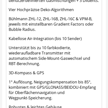
benutzerdefinierten Gasmischungen + 3 Diluents.
Vier Hochpräzise Deko‑Algorithmen
Bühlmann ZHL‑12, ZHL‑16B, ZHL‑16C & VPM‑B,
jeweils mit einstellbaren Gradient Factors oder
Bubble Radius.
Kabellose Air‑Integration (bis 10 Sender)
Unterstützt bis zu 10 farbkodierte,
wiederaufladbare Transmitter mit
automatischem Side‑Mount‑Gaswechsel und
RBT-Berechnung.
3D‑Kompass & GPS
1° Auflösung, Neigungskompensation bis 85°,
kombiniert mit GPS/GLONASS/BEIDOU‑Empfang
für Oberflächennavigation und
Wegpunkt‑Speicherung.
Robustes & leichtes Gehäuse