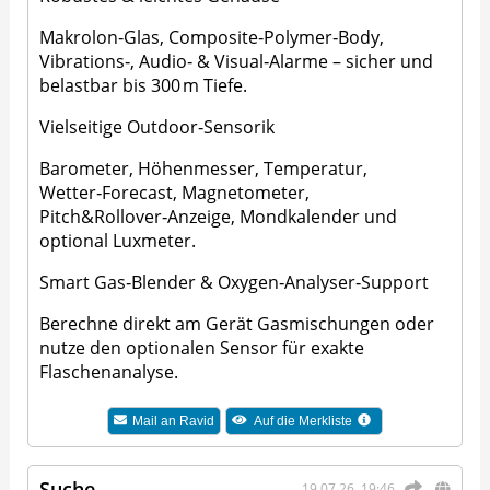
Makrolon‑Glas, Composite‑Polymer‑Body,
Vibrations‑, Audio‑ & Visual‑Alarme – sicher und
belastbar bis 300 m Tiefe.
Vielseitige Outdoor‑Sensorik
Barometer, Höhenmesser, Temperatur,
Wetter‑Forecast, Magnetometer,
Pitch&Rollover‑Anzeige, Mondkalender und
optional Luxmeter.
Smart Gas‑Blender & Oxygen‑Analyser‑Support
Berechne direkt am Gerät Gasmischungen oder
nutze den optionalen Sensor für exakte
Flaschenanalyse.
Mail an
Ravid
Auf die Merkliste
Suche
19.07.26, 19:46