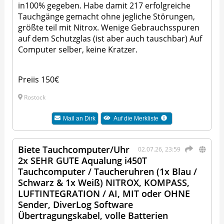
in100% gegeben. Habe damit 217 erfolgreiche
Tauchgänge gemacht ohne jegliche Störungen,
größte teil mit Nitrox. Wenige Gebrauchsspuren
auf dem Schutzglas (ist aber auch tauschbar) Auf
Computer selber, keine Kratzer.
Preiis 150€
Rostock
Mail an
Dirk
Auf die Merkliste
Biete Tauchcomputer/Uhr
02.07.26, 23:59
2x SEHR GUTE Aqualung i450T
Tauchcomputer / Taucheruhren (1x Blau /
Schwarz & 1x Weiß) NITROX, KOMPASS,
LUFTINTEGRATION / AI, MIT oder OHNE
Sender, DiverLog Software
Übertragungskabel, volle Batterien