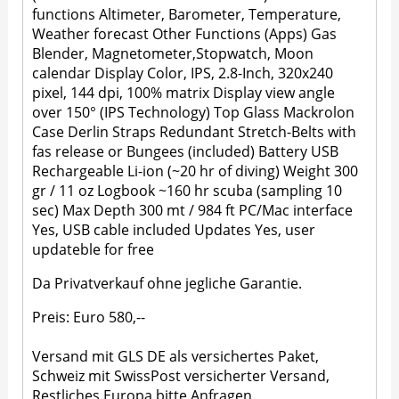
functions Altimeter, Barometer, Temperature,
Weather forecast Other Functions (Apps) Gas
Blender, Magnetometer,Stopwatch, Moon
calendar Display Color, IPS, 2.8-Inch, 320x240
pixel, 144 dpi, 100% matrix Display view angle
over 150° (IPS Technology) Top Glass Mackrolon
Case Derlin Straps Redundant Stretch-Belts with
fas release or Bungees (included) Battery USB
Rechargeable Li-ion (~20 hr of diving) Weight 300
gr / 11 oz Logbook ~160 hr scuba (sampling 10
sec) Max Depth 300 mt / 984 ft PC/Mac interface
Yes, USB cable included Updates Yes, user
updateble for free
Da Privatverkauf ohne jegliche Garantie.
Preis: Euro 580,--
Versand mit GLS DE als versichertes Paket,
Schweiz mit SwissPost versicherter Versand,
Restliches Europa bitte Anfragen.