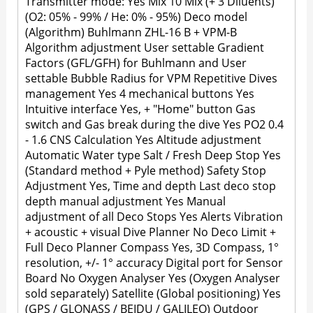
Transmitter mode: Yes Mix 10 Mix (+ 3 Diluents)
(O2: 05% - 99% / He: 0% - 95%) Deco model
(Algorithm) Buhlmann ZHL-16 B + VPM-B
Algorithm adjustment User settable Gradient
Factors (GFL/GFH) for Buhlmann and User
settable Bubble Radius for VPM Repetitive Dives
management Yes 4 mechanical buttons Yes
Intuitive interface Yes, + "Home" button Gas
switch and Gas break during the dive Yes PO2 0.4
- 1.6 CNS Calculation Yes Altitude adjustment
Automatic Water type Salt / Fresh Deep Stop Yes
(Standard method + Pyle method) Safety Stop
Adjustment Yes, Time and depth Last deco stop
depth manual adjustment Yes Manual
adjustment of all Deco Stops Yes Alerts Vibration
+ acoustic + visual Dive Planner No Deco Limit +
Full Deco Planner Compass Yes, 3D Compass, 1°
resolution, +/- 1° accuracy Digital port for Sensor
Board No Oxygen Analyser Yes (Oxygen Analyser
sold separately) Satellite (Global positioning) Yes
(GPS / GLONASS / BEIDU / GALILEO) Outdoor