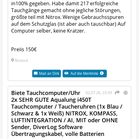
in100% gegeben. Habe damit 217 erfolgreiche
Tauchgänge gemacht ohne jegliche Störungen,
größte teil mit Nitrox. Wenige Gebrauchsspuren
auf dem Schutzglas (ist aber auch tauschbar) Auf
Computer selber, keine Kratzer.
Preiis 150€
Rostock
Mail an
Dirk
Auf die Merkliste
Biete Tauchcomputer/Uhr
02.07.26, 23:59
2x SEHR GUTE Aqualung i450T
Tauchcomputer / Taucheruhren (1x Blau /
Schwarz & 1x Weiß) NITROX, KOMPASS,
LUFTINTEGRATION / AI, MIT oder OHNE
Sender, DiverLog Software
Übertragungskabel, volle Batterien