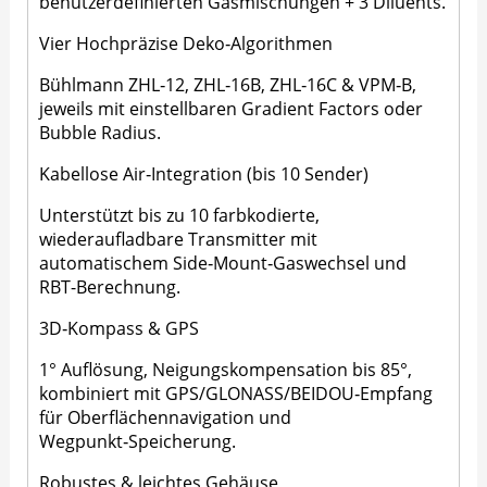
benutzerdefinierten Gasmischungen + 3 Diluents.
Vier Hochpräzise Deko‑Algorithmen
Bühlmann ZHL‑12, ZHL‑16B, ZHL‑16C & VPM‑B,
jeweils mit einstellbaren Gradient Factors oder
Bubble Radius.
Kabellose Air‑Integration (bis 10 Sender)
Unterstützt bis zu 10 farbkodierte,
wiederaufladbare Transmitter mit
automatischem Side‑Mount‑Gaswechsel und
RBT-Berechnung.
3D‑Kompass & GPS
1° Auflösung, Neigungskompensation bis 85°,
kombiniert mit GPS/GLONASS/BEIDOU‑Empfang
für Oberflächennavigation und
Wegpunkt‑Speicherung.
Robustes & leichtes Gehäuse