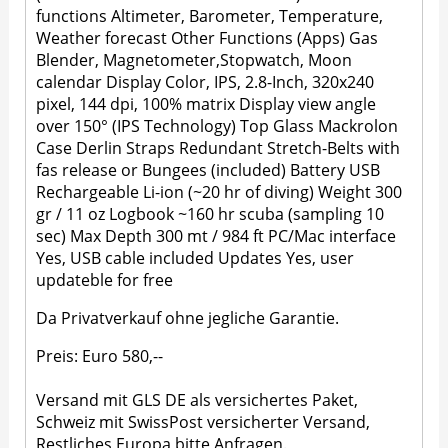
functions Altimeter, Barometer, Temperature,
Weather forecast Other Functions (Apps) Gas
Blender, Magnetometer,Stopwatch, Moon
calendar Display Color, IPS, 2.8-Inch, 320x240
pixel, 144 dpi, 100% matrix Display view angle
over 150° (IPS Technology) Top Glass Mackrolon
Case Derlin Straps Redundant Stretch-Belts with
fas release or Bungees (included) Battery USB
Rechargeable Li-ion (~20 hr of diving) Weight 300
gr / 11 oz Logbook ~160 hr scuba (sampling 10
sec) Max Depth 300 mt / 984 ft PC/Mac interface
Yes, USB cable included Updates Yes, user
updateble for free
Da Privatverkauf ohne jegliche Garantie.
Preis: Euro 580,--
Versand mit GLS DE als versichertes Paket,
Schweiz mit SwissPost versicherter Versand,
Restliches Europa bitte Anfragen.