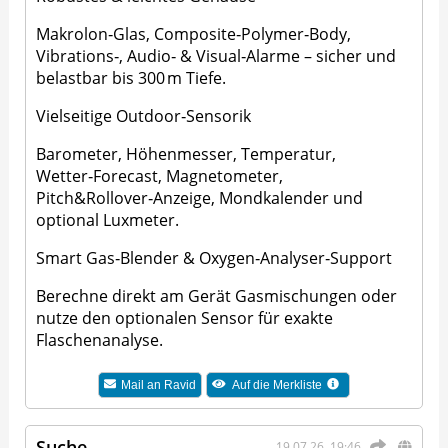
Makrolon‑Glas, Composite‑Polymer‑Body,
Vibrations‑, Audio‑ & Visual‑Alarme – sicher und
belastbar bis 300 m Tiefe.
Vielseitige Outdoor‑Sensorik
Barometer, Höhenmesser, Temperatur,
Wetter‑Forecast, Magnetometer,
Pitch&Rollover‑Anzeige, Mondkalender und
optional Luxmeter.
Smart Gas‑Blender & Oxygen‑Analyser‑Support
Berechne direkt am Gerät Gasmischungen oder
nutze den optionalen Sensor für exakte
Flaschenanalyse.
Mail an
Ravid
Auf die Merkliste
Suche
19.07.26, 19:46