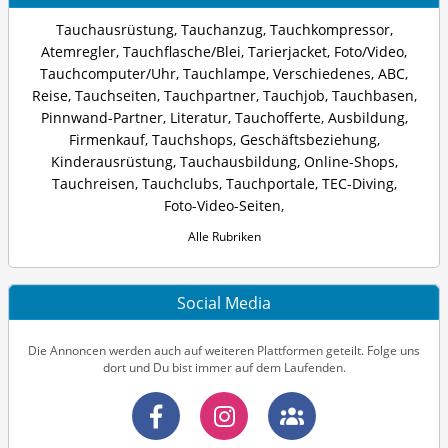
Tauchausrüstung
,
Tauchanzug
,
Tauchkompressor
,
Atemregler
,
Tauchflasche/Blei
,
Tarierjacket
,
Foto/Video
,
Tauchcomputer/Uhr
,
Tauchlampe
,
Verschiedenes
,
ABC
,
Reise
,
Tauchseiten
,
Tauchpartner
,
Tauchjob
,
Tauchbasen
,
Pinnwand-Partner
,
Literatur
,
Tauchofferte
,
Ausbildung
,
Firmenkauf
,
Tauchshops
,
Geschäftsbeziehung
,
Kinderausrüstung
,
Tauchausbildung
,
Online-Shops
,
Tauchreisen
,
Tauchclubs
,
Tauchportale
,
TEC-Diving
,
Foto-Video-Seiten
,
Alle Rubriken
Social Media
Die Annoncen werden auch auf weiteren Plattformen geteilt. Folge uns
dort und Du bist immer auf dem Laufenden.