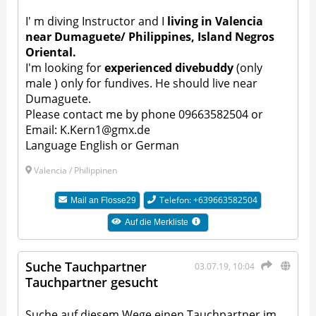
I' m diving Instructor and I
living in Valencia
near Dumaguete/ Philippines, Island Negros
Oriental.
I'm looking for
experienced divebuddy
(only
male ) only for fundives. He should live near
Dumaguete.
Please contact me by phone 09663582504 or
Email:
K.Kern1@gmx.de
Language English or German
Valencia / Philippinen
Telefon: +639663582504
Mail an
Flosse29
Auf die Merkliste
Suche Tauchpartner
03.07.19, 10:04
Tauchpartner gesucht
Suche auf diesem Wege einen Tauchpartner im