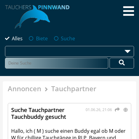
Alles
Biete
Suche
Annoncen
Tauchpartner
Suche Tauchpartner
01.06.26, 21:06
Tauchbuddy gesucht
Hallo, ich ( M ) suche einen Buddy egal ob M oder
W für chillige Tauchgänge in RLP, Bayern und