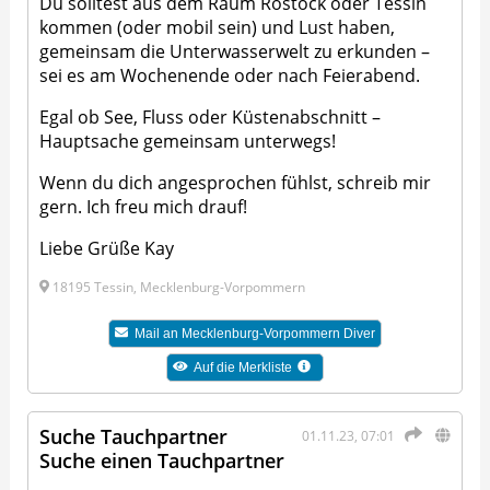
Du solltest aus dem Raum Rostock oder Tessin
kommen (oder mobil sein) und Lust haben,
gemeinsam die Unterwasserwelt zu erkunden –
sei es am Wochenende oder nach Feierabend.
Egal ob See, Fluss oder Küstenabschnitt –
Hauptsache gemeinsam unterwegs!
Wenn du dich angesprochen fühlst, schreib mir
gern. Ich freu mich drauf!
Liebe Grüße Kay
18195 Tessin, Mecklenburg-Vorpommern
Mail an
Mecklenburg-Vorpommern Diver
Auf die Merkliste
Suche Tauchpartner
01.11.23, 07:01
Suche einen Tauchpartner