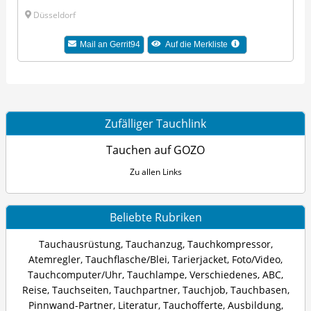
Düsseldorf
Mail an Gerrit94
Auf die Merkliste
Zufälliger Tauchlink
Tauchen auf GOZO
Zu allen Links
Beliebte Rubriken
Tauchausrüstung
,
Tauchanzug
,
Tauchkompressor
,
Atemregler
,
Tauchflasche/Blei
,
Tarierjacket
,
Foto/Video
,
Tauchcomputer/Uhr
,
Tauchlampe
,
Verschiedenes
,
ABC
,
Reise
,
Tauchseiten
,
Tauchpartner
,
Tauchjob
,
Tauchbasen
,
Pinnwand-Partner
,
Literatur
,
Tauchofferte
,
Ausbildung
,