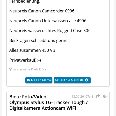
Fernbedienung.
Neupreis Canon Camcorder 699€
Neupreis Canon Unterwassercase 499€
Neupreis wasserdichtes Rugged Case 50€
Bei Fragen schreibt uns gerne !
Alles zusammen 450 VB
Privatverkauf. ;-)
Langerwehe Kreis Düren
Mail an
Marco
Auf die Merkliste
Biete Foto/Video
13.06.26, 07:43
Olympus Stylus TG-Tracker Tough /
Digitalkamera Actioncam WiFi