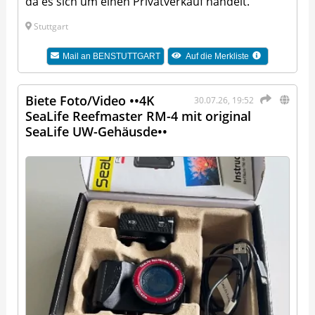
da es sich um einen Privatverkauf handelt.
Stuttgart
Mail an
BENSTUTTGART
Auf die Merkliste
Biete Foto/Video ••4K
30.07.26, 19:52
SeaLife Reefmaster RM-4 mit original
SeaLife UW-Gehäusde••