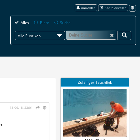
Anmelden
Konto erstellen
Alles
Biete
Suche
Alle Rubriken
Zufälliger Tauchlink
13.06.18, 22:01
s.