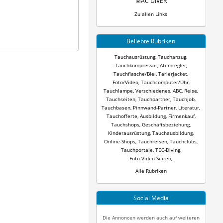
MAC DIVER
Zu allen Links
Beliebte Rubriken
Tauchausrüstung
,
Tauchanzug
,
Tauchkompressor
,
Atemregler
,
Tauchflasche/Blei
,
Tarierjacket
,
Foto/Video
,
Tauchcomputer/Uhr
,
Tauchlampe
,
Verschiedenes
,
ABC
,
Reise
,
Tauchseiten
,
Tauchpartner
,
Tauchjob
,
Tauchbasen
,
Pinnwand-Partner
,
Literatur
,
Tauchofferte
,
Ausbildung
,
Firmenkauf
,
Tauchshops
,
Geschäftsbeziehung
,
Kinderausrüstung
,
Tauchausbildung
,
Online-Shops
,
Tauchreisen
,
Tauchclubs
,
Tauchportale
,
TEC-Diving
,
Foto-Video-Seiten
,
Alle Rubriken
Social Media
Die Annoncen werden auch auf weiteren