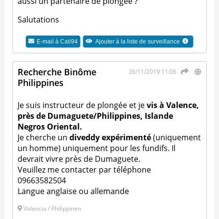
aussi un partenaire de plongée ?
Salutations
E-mail à
Cali94
Ajouter à la liste de surveillance
Recherche Binôme
26/11/2019 11:06
Philippines
Je suis instructeur de plongée et je
vis à Valence,
près de Dumaguete/Philippines, Islande
Negros Oriental.
Je cherche un
diveddy expérimenté
(uniquement
un homme) uniquement pour les fundifs. Il
devrait vivre près de Dumaguete.
Veuillez me contacter par téléphone
09663582504
Langue anglaise ou allemande
Valencia / Philippinen