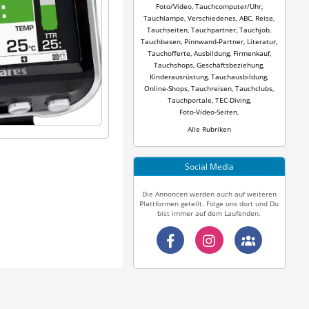
Foto/Video
,
Tauchcomputer/Uhr
,
Tauchlampe
,
Verschiedenes
,
ABC
,
Reise
,
Tauchseiten
,
Tauchpartner
,
Tauchjob
,
Tauchbasen
,
Pinnwand-Partner
,
Literatur
,
Tauchofferte
,
Ausbildung
,
Firmenkauf
,
Tauchshops
,
Geschäftsbeziehung
,
Kinderausrüstung
,
Tauchausbildung
,
Online-Shops
,
Tauchreisen
,
Tauchclubs
,
Tauchportale
,
TEC-Diving
,
Foto-Video-Seiten
,
Alle Rubriken
Social Media
Die Annoncen werden auch auf weiteren
Plattformen geteilt. Folge uns dort und Du
bist immer auf dem Laufenden.