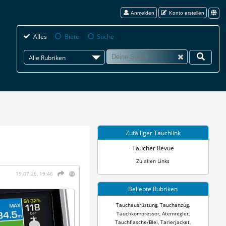
Anmelden
Konto erstellen
Alles
Biete
Suche
Alle Rubriken
Zufälliger Tauchlink
Taucher Revue
Zu allen Links
19.07.26, 19:46
Beliebte Rubriken
Tauchausrüstung
,
Tauchanzug
,
Tauchkompressor
,
Atemregler
,
Tauchflasche/Blei
,
Tarierjacket
,