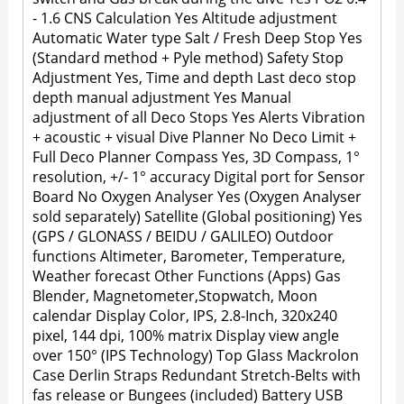
- 1.6 CNS Calculation Yes Altitude adjustment
Automatic Water type Salt / Fresh Deep Stop Yes
(Standard method + Pyle method) Safety Stop
Adjustment Yes, Time and depth Last deco stop
depth manual adjustment Yes Manual
adjustment of all Deco Stops Yes Alerts Vibration
+ acoustic + visual Dive Planner No Deco Limit +
Full Deco Planner Compass Yes, 3D Compass, 1°
resolution, +/- 1° accuracy Digital port for Sensor
Board No Oxygen Analyser Yes (Oxygen Analyser
sold separately) Satellite (Global positioning) Yes
(GPS / GLONASS / BEIDU / GALILEO) Outdoor
functions Altimeter, Barometer, Temperature,
Weather forecast Other Functions (Apps) Gas
Blender, Magnetometer,Stopwatch, Moon
calendar Display Color, IPS, 2.8-Inch, 320x240
pixel, 144 dpi, 100% matrix Display view angle
over 150° (IPS Technology) Top Glass Mackrolon
Case Derlin Straps Redundant Stretch-Belts with
fas release or Bungees (included) Battery USB