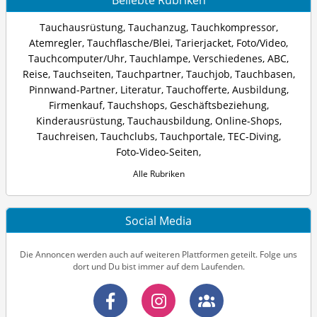
Beliebte Rubriken
Tauchausrüstung
,
Tauchanzug
,
Tauchkompressor
,
Atemregler
,
Tauchflasche/Blei
,
Tarierjacket
,
Foto/Video
,
Tauchcomputer/Uhr
,
Tauchlampe
,
Verschiedenes
,
ABC
,
Reise
,
Tauchseiten
,
Tauchpartner
,
Tauchjob
,
Tauchbasen
,
Pinnwand-Partner
,
Literatur
,
Tauchofferte
,
Ausbildung
,
Firmenkauf
,
Tauchshops
,
Geschäftsbeziehung
,
Kinderausrüstung
,
Tauchausbildung
,
Online-Shops
,
Tauchreisen
,
Tauchclubs
,
Tauchportale
,
TEC-Diving
,
Foto-Video-Seiten
,
Alle Rubriken
Social Media
Die Annoncen werden auch auf weiteren Plattformen geteilt. Folge uns
dort und Du bist immer auf dem Laufenden.