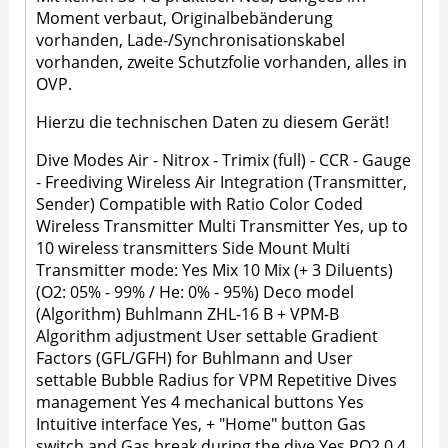
Moment verbaut, Originalbebänderung
vorhanden, Lade-/Synchronisationskabel
vorhanden, zweite Schutzfolie vorhanden, alles in
OVP.
Hierzu die technischen Daten zu diesem Gerät!
Dive Modes Air - Nitrox - Trimix (full) - CCR - Gauge
- Freediving Wireless Air Integration (Transmitter,
Sender) Compatible with Ratio Color Coded
Wireless Transmitter Multi Transmitter Yes, up to
10 wireless transmitters Side Mount Multi
Transmitter mode: Yes Mix 10 Mix (+ 3 Diluents)
(O2: 05% - 99% / He: 0% - 95%) Deco model
(Algorithm) Buhlmann ZHL-16 B + VPM-B
Algorithm adjustment User settable Gradient
Factors (GFL/GFH) for Buhlmann and User
settable Bubble Radius for VPM Repetitive Dives
management Yes 4 mechanical buttons Yes
Intuitive interface Yes, + "Home" button Gas
switch and Gas break during the dive Yes PO2 0.4