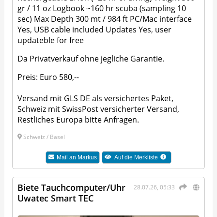
gr / 11 oz Logbook ~160 hr scuba (sampling 10
sec) Max Depth 300 mt / 984 ft PC/Mac interface
Yes, USB cable included Updates Yes, user
updateble for free
Da Privatverkauf ohne jegliche Garantie.
Preis: Euro 580,--
Versand mit GLS DE als versichertes Paket,
Schweiz mit SwissPost versicherter Versand,
Restliches Europa bitte Anfragen.
Schweiz / Basel
Mail an
Markus
Auf die Merkliste
Biete Tauchcomputer/Uhr
28.07.26, 05:33
Uwatec Smart TEC