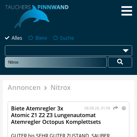
Alles
Biete
Suche
Annoncen
Nitrox
Biete Atemregler 3x
08.08.26, 01:56
Atomic Z1 Z2 Z3 Lungenautomat
Atemregler Octopus Komplettsets
GUTER bis SEHR GUTER ZUSTAND, SAUBER,