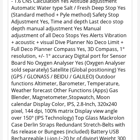
- 1.6 CNS Calculation Yes Altitude adjustment
Automatic Water type Salt / Fresh Deep Stop Yes
(Standard method + Pyle method) Safety Stop
Adjustment Yes, Time and depth Last deco stop
depth manual adjustment Yes Manual
adjustment of all Deco Stops Yes Alerts Vibration
+ acoustic + visual Dive Planner No Deco Limit +
Full Deco Planner Compass Yes, 3D Compass, 1°
resolution, +/- 1° accuracy Digital port for Sensor
Board No Oxygen Analyser Yes (Oxygen Analyser
sold separately) Satellite (Global positioning) Yes
(GPS / GLONASS / BEIDU / GALILEO) Outdoor
functions Altimeter, Barometer, Temperature,
Weather forecast Other Functions (Apps) Gas
Blender, Magnetometer,Stopwatch, Moon
calendar Display Color, IPS, 2.8-Inch, 320x240
pixel, 144 dpi, 100% matrix Display view angle
over 150° (IPS Technology) Top Glass Mackrolon
Case Derlin Straps Redundant Stretch-Belts with
fas release or Bungees (included) Battery USB
Rechargeable Li-ion (~20 hr of diving) Weight 300