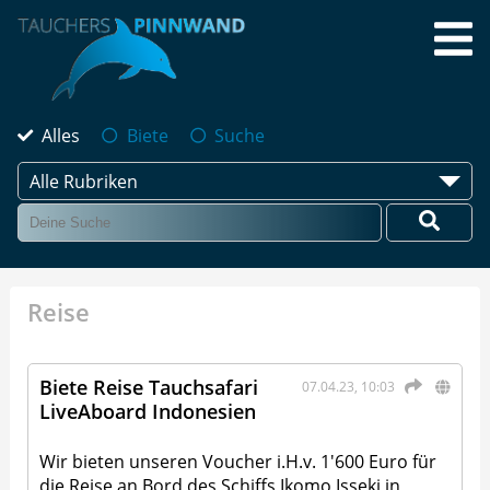
Alles
Biete
Suche
Alle Rubriken
Reise
Biete Reise Tauchsafari
07.04.23, 10:03
LiveAboard Indonesien
Wir bieten unseren Voucher i.H.v. 1'600 Euro für
die Reise an Bord des Schiffs Ikomo Isseki in