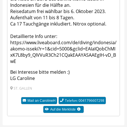
Indonesien für die Hälfte an.
Reisedatum frei wählbar bis 6. Oktober 2023.
Aufenthalt von 11 bis 8 Tagen.
Ca 17 Tauchgänge inkludiert. Nitrox optional.
Detaillierte Info unter:
https://www.liveaboard.com/de/diving/indonesia/
akomo-isseki?r=1&cid=5000&gclid=EAIaIQobChMI
xK7L8by9_QIVVuR3Ch21CQakEAAYASAAEgIH-vD_B
wE
Bei Interesse bitte melden :)
LG Caroline
ST. GALLEN
Telefon: 0041796607298
Mail an CarolineH
Auf die Merkliste