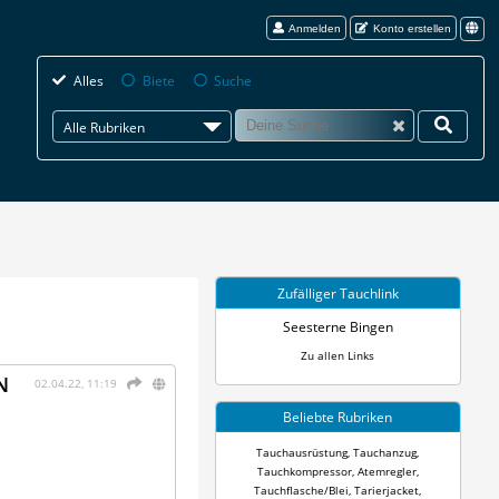
Anmelden
Konto erstellen
Alles
Biete
Suche
Alle Rubriken
Zufälliger Tauchlink
Seesterne Bingen
Zu allen Links
N
02.04.22, 11:19
Beliebte Rubriken
Tauchausrüstung
,
Tauchanzug
,
Tauchkompressor
,
Atemregler
,
Tauchflasche/Blei
,
Tarierjacket
,