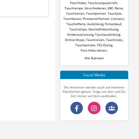
Foto/Video
,
Tauchcomputer/Uhr
,
Tauchlampe
,
Verschiedenes
,
ABC
,
Reise
,
Tauchseiten
,
Tauchpartner
,
Tauchjob
,
Tauchbasen
,
Pinnwand-Partner
,
Literatur
,
Tauchofferte
,
Ausbildung
,
Firmenkauf
,
Tauchshops
,
Geschäftsbeziehung
,
Kinderausrüstung
,
Tauchausbildung
,
Online-Shops
,
Tauchreisen
,
Tauchclubs
,
Tauchportale
,
TEC-Diving
,
Foto-Video-Seiten
,
Alle Rubriken
Social Media
Die Annoncen werden auch auf weiteren
Plattformen geteilt. Folge uns dort und Du
bist immer auf dem Laufenden.