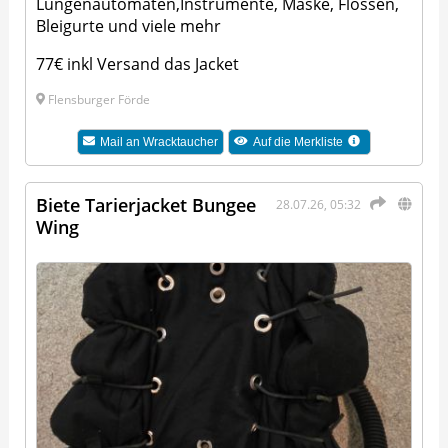
Lungenautomaten,Instrumente, Maske, Flossen,
Bleigurte und viele mehr
77€ inkl Versand das Jacket
Flensburger Förde
Mail an
Wracktaucher
Auf die Merkliste
Biete Tarierjacket Bungee
28.07.26, 05:32
Wing