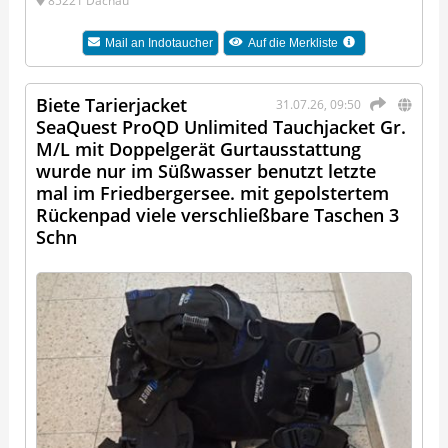
85221 Dachau
Mail an
Indotaucher
Auf die Merkliste
Biete Tarierjacket
31.07.26, 09:50
SeaQuest ProQD Unlimited Tauchjacket Gr.
M/L mit Doppelgerät Gurtausstattung
wurde nur im Süßwasser benutzt letzte
mal im Friedbergersee. mit gepolstertem
Rückenpad viele verschließbare Taschen 3
Schn