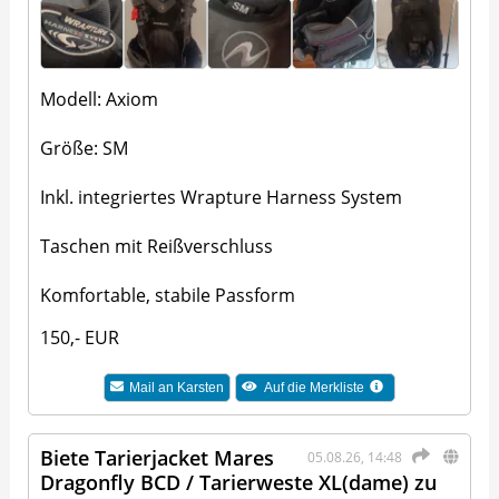
Modell: Axiom
Größe: SM
Inkl. integriertes Wrapture Harness System
Taschen mit Reißverschluss
Komfortable, stabile Passform
150,- EUR
Mail an
Karsten
Auf die Merkliste
Biete Tarierjacket Mares
05.08.26, 14:48
Dragonfly BCD / Tarierweste XL(dame) zu