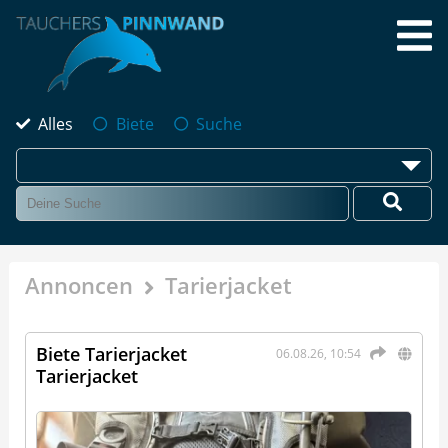
Alles
Biete
Suche
Annoncen
Tarierjacket
Biete Tarierjacket
06.08.26, 10:54
Tarierjacket