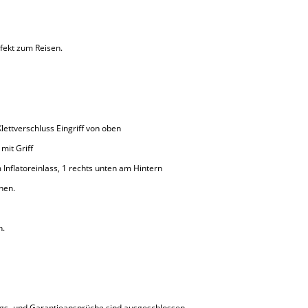
fekt zum Reisen.
Klettverschluss Eingriff von oben
 mit Griff
 Inflatoreinlass, 1 rechts unten am Hintern
hen.
n.
ungs- und Garantieansprüche sind ausgeschlossen.