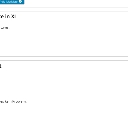
 die Merkliste
ce in XL
atums.
t
ies kein Problem.