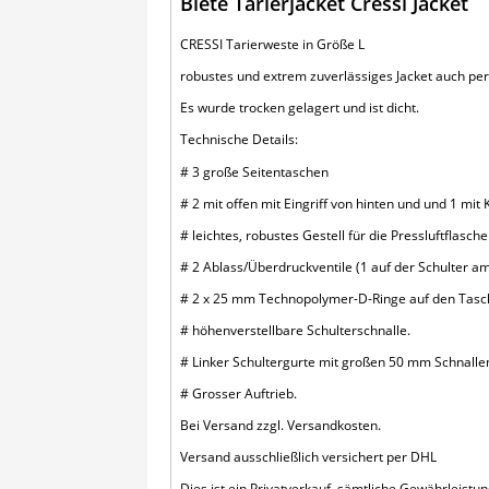
Biete Tarierjacket Cressi Jacket
CRESSI Tarierweste in Größe L
robustes und extrem zuverlässiges Jacket auch per
Es wurde trocken gelagert und ist dicht.
Technische Details:
# 3 große Seitentaschen
# 2 mit offen mit Eingriff von hinten und und 1 mit 
# leichtes, robustes Gestell für die Pressluftflasche
# 2 Ablass/Überdruckventile (1 auf der Schulter am
# 2 x 25 mm Technopolymer-D-Ringe auf den Tasc
# höhenverstellbare Schulterschnalle.
# Linker Schultergurte mit großen 50 mm Schnalle
# Grosser Auftrieb.
Bei Versand zzgl. Versandkosten.
Versand ausschließlich versichert per DHL
Dies ist ein Privatverkauf, sämtliche Gewährleist