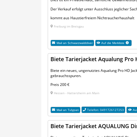
Der Verkauf erfolgt unter Ausschluss jeglicher Sa
kommt aus Haustierfreiem Nichtraucherhaushalt
Freiburg im Breisgau
Mail an
Schwarzwalddiver
Auf die Merkliste
Biete Tarierjacket Aqualung Pro 
Biete ein neues, ungenutztes Aqualung Pro HD Jack
gebrauchsspuren.
Preis 200 €
Hessen - Hattersheim am Main
Telefon: 0491726127253
Mail an
Tulypan
Auf
Biete Tarierjacket AQUALUNG Di