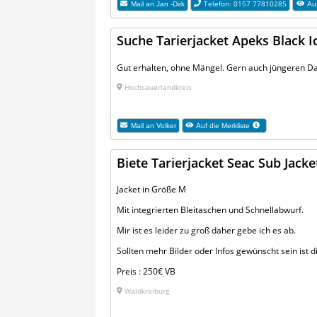
Telefon: 0157 77810285
Mail an
Jan -Dirk
Auf
Suche Tarierjacket Apeks Black I
Gut erhalten, ohne Mängel. Gern auch jüngeren D
Hochsauerlandkreis
Mail an
Volker
Auf die Merkliste
Biete Tarierjacket Seac Sub Jacke
Jacket in Größe M
Mit integrierten Bleitaschen und Schnellabwurf.
Mir ist es leider zu groß daher gebe ich es ab.
Sollten mehr Bilder oder Infos gewünscht sein ist d
Preis : 250€ VB
Waldkraiburg