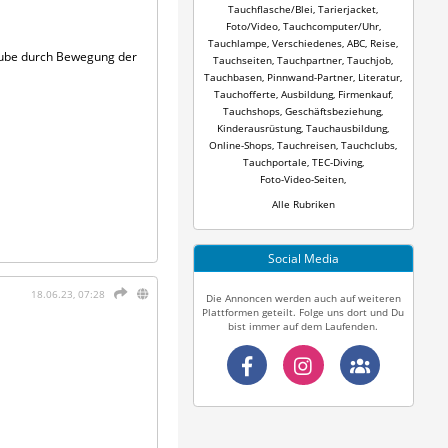
Tauchflasche/Blei
,
Tarierjacket
,
Foto/Video
,
Tauchcomputer/Uhr
,
Tauchlampe
,
Verschiedenes
,
ABC
,
Reise
,
raube durch Bewegung der
Tauchseiten
,
Tauchpartner
,
Tauchjob
,
Tauchbasen
,
Pinnwand-Partner
,
Literatur
,
Tauchofferte
,
Ausbildung
,
Firmenkauf
,
Tauchshops
,
Geschäftsbeziehung
,
Kinderausrüstung
,
Tauchausbildung
,
Online-Shops
,
Tauchreisen
,
Tauchclubs
,
Tauchportale
,
TEC-Diving
,
Foto-Video-Seiten
,
Alle Rubriken
Social Media
18.06.23, 07:28
Die Annoncen werden auch auf weiteren
Plattformen geteilt. Folge uns dort und Du
bist immer auf dem Laufenden.