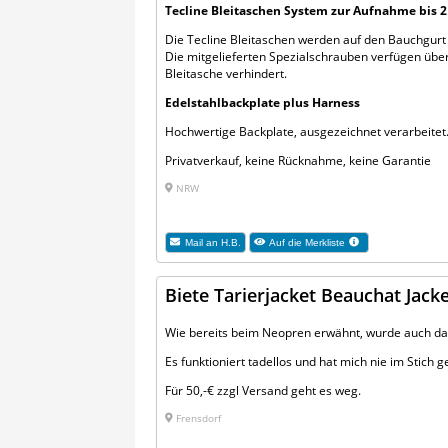
Tecline Bleitaschen System zur Aufnahme bis 2 
Die Tecline Bleitaschen werden auf den Bauchgurt 
Die mitgelieferten Spezialschrauben verfügen übe
Bleitasche verhindert.
Edelstahlbackplate plus Harness
Hochwertige Backplate, ausgezeichnet verarbeitet. 
Privatverkauf, keine Rücknahme, keine Garantie
NRW
Mail an
H.B.
Auf die Merkliste
Biete Tarierjacket Beauchat Jack
Wie bereits beim Neopren erwähnt, wurde auch das
Es funktioniert tadellos und hat mich nie im Stich g
Für 50,-€ zzgl Versand geht es weg.
Frensdorf