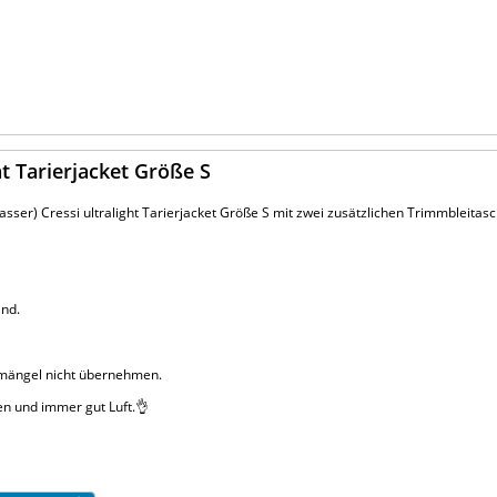
ht Tarierjacket Größe S
sser) Cressi ultralight Tarierjacket Größe S mit zwei zusätzlichen Trimmbleitasch
and.
chmängel nicht übernehmen.
len und immer gut Luft.👌