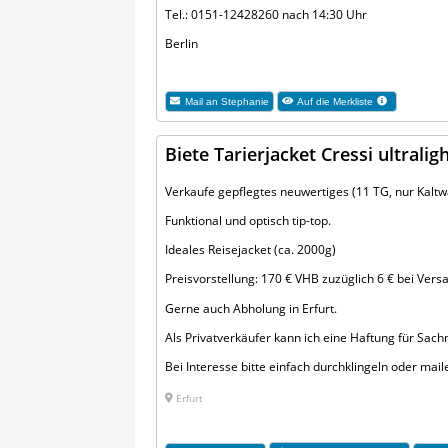
Tel.: 0151-12428260 nach 14:30 Uhr
Berlin
Mail an
Stephanie
Auf die Merkliste
Biete Tarierjacket Cressi ultralig
Verkaufe gepflegtes neuwertiges (11 TG, nur Kaltwa
Funktional und optisch tip-top.
Ideales Reisejacket (ca. 2000g)
Preisvorstellung: 170 € VHB zuzüglich 6 € bei Vers
Gerne auch Abholung in Erfurt.
Als Privatverkäufer kann ich eine Haftung für Sa
Bei Interesse bitte einfach durchklingeln oder mai
Erfurt