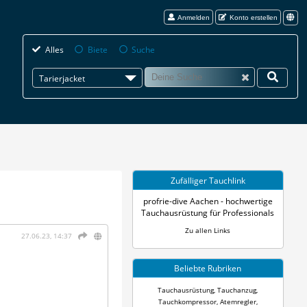
Anmelden
Konto erstellen
Alles
Biete
Suche
Tarierjacket
Zufälliger Tauchlink
profrie-dive Aachen - hochwertige
Tauchausrüstung für Professionals
Zu allen Links
27.06.23, 14:37
Beliebte Rubriken
Tauchausrüstung
,
Tauchanzug
,
Tauchkompressor
,
Atemregler
,