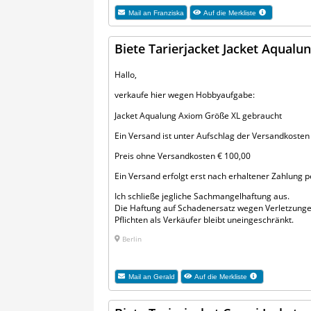
Mail an
Franziska
Auf die Merkliste
Biete Tarierjacket Jacket Aqual
Hallo,
verkaufe hier wegen Hobbyaufgabe:
Jacket Aqualung Axiom Größe XL gebraucht
Ein Versand ist unter Aufschlag der Versandkosten 
Preis ohne Versandkosten € 100,00
Ein Versand erfolgt erst nach erhaltener Zahlung
Ich schließe jegliche Sach­mangelhaftung aus.
Die Haftung auf Schaden­ersatz wegen Verletzunge
Pflichten als Verkäufer bleibt uneinge­schränkt.
Berlin
Mail an
Gerald
Auf die Merkliste