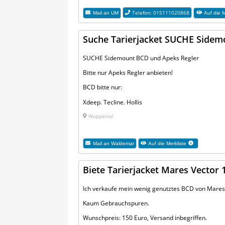
Telefon: 015111020868
Mail an
UM
Auf die M
Suche Tarierjacket SUCHE Sidem
SUCHE Sidemount BCD und Apeks Regler
Bitte nur Apeks Regler anbieten!
BCD bitte nur:
Xdeep. Tecline. Hollis
Wuppertal
Mail an
Waldemar
Auf die Merkliste
Biete Tarierjacket Mares Vector 
Ich verkaufe mein wenig genutztes BCD von Mares, 
Kaum Gebrauchspuren.
Wunschpreis: 150 Euro, Versand inbegriffen.