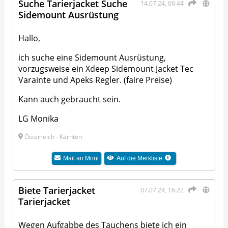
Suche Tarierjacket Suche
14.07.24, 06:44
Sidemount Ausrüstung
Hallo,
ich suche eine Sidemount Ausrüstung,
vorzugsweise ein Xdeep Sidemount Jacket Tec
Varainte und Apeks Regler. (faire Preise)
Kann auch gebraucht sein.
LG Monika
Österreich - Kärnten
Mail an
Moni
Auf die Merkliste
Biete Tarierjacket
07.07.24, 16:22
Tarierjacket
Wegen Aufgabbe des Tauchens biete ich ein