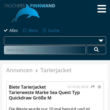
Alles
Biete
Suche
Annoncen
Tarierjacket
Biete Tarierjacket
03.12.24, 09:26
Tarierweste Marke Sea Quest Typ
Quickdraw Größe M
Die Weste wurde nur 10 mal benutzt und ist