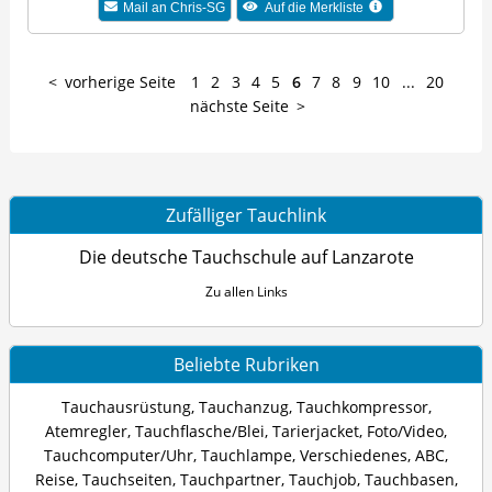
Mail an
Chris-SG
Auf die Merkliste
vorherige Seite
1
2
3
4
5
6
7
8
9
10
...
20
nächste Seite
Zufälliger Tauchlink
Die deutsche Tauchschule auf Lanzarote
Zu allen Links
Beliebte Rubriken
Tauchausrüstung
,
Tauchanzug
,
Tauchkompressor
,
Atemregler
,
Tauchflasche/Blei
,
Tarierjacket
,
Foto/Video
,
Tauchcomputer/Uhr
,
Tauchlampe
,
Verschiedenes
,
ABC
,
Reise
,
Tauchseiten
,
Tauchpartner
,
Tauchjob
,
Tauchbasen
,