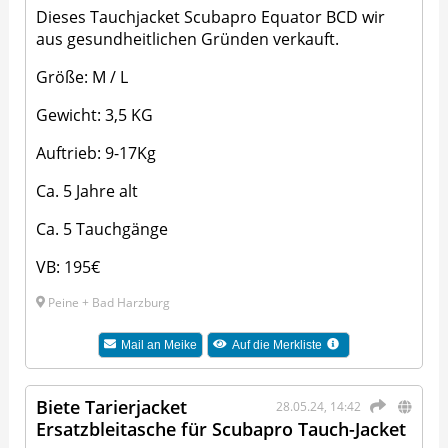
Dieses Tauchjacket Scubapro Equator BCD wir
aus gesundheitlichen Gründen verkauft.
Größe: M / L
Gewicht: 3,5 KG
Auftrieb: 9-17Kg
Ca. 5 Jahre alt
Ca. 5 Tauchgänge
VB: 195€
Peine + Bad Harzburg
Mail an
Meike
Auf die Merkliste
Biete Tarierjacket
28.05.24, 14:42
Ersatzbleitasche für Scubapro Tauch-Jacket