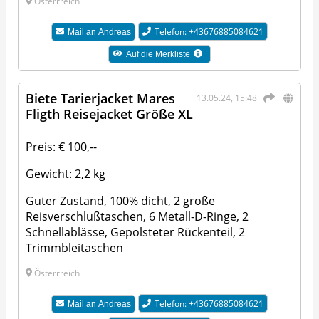
Österrreich
Telefon: +43676885084621
Mail an
Andreas
Auf die Merkliste
Biete Tarierjacket Mares
13.05.24, 15:48
Fligth Reisejacket Größe XL
Preis: € 100,--
Gewicht: 2,2 kg
Guter Zustand, 100% dicht, 2 große
Reisverschlußtaschen, 6 Metall-D-Ringe, 2
Schnellablässe, Gepolsteter Rückenteil, 2
Trimmbleitaschen
Österrreich
Telefon: +43676885084621
Mail an
Andreas