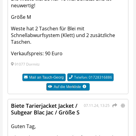
neuwertig!
Größe M
Weste hat 2 Taschen für Blei mit
Schnellabwurfsystem (Klett) und 2 zusätzliche
Taschen.
Verkaufspreis: 90 Euro
91077 Dormitz
Telefon: 01728316886
Mail an
Tauch-Georg
Auf die Merkliste
Biete Tarierjacket Jacket /
07.11.24, 13:25
Subgear Blac Jac / Größe S
Guten Tag,