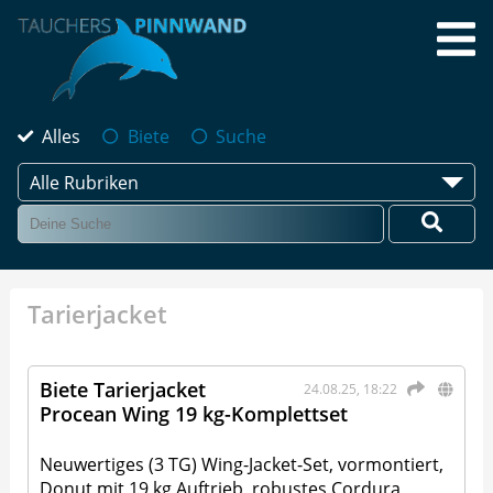
Alles
Biete
Suche
Alle Rubriken
Tarierjacket
Biete Tarierjacket
24.08.25, 18:22
Procean Wing 19 kg-Komplettset
Neuwertiges (3 TG) Wing-Jacket-Set, vormontiert,
Donut mit 19 kg Auftrieb, robustes Cordura,