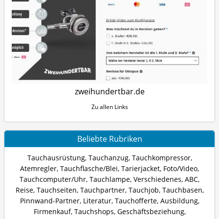
zweihundertbar.de
Zu allen Links
Beliebte Rubriken
Tauchausrüstung
,
Tauchanzug
,
Tauchkompressor
,
Atemregler
,
Tauchflasche/Blei
,
Tarierjacket
,
Foto/Video
,
Tauchcomputer/Uhr
,
Tauchlampe
,
Verschiedenes
,
ABC
,
Reise
,
Tauchseiten
,
Tauchpartner
,
Tauchjob
,
Tauchbasen
,
Pinnwand-Partner
,
Literatur
,
Tauchofferte
,
Ausbildung
,
Firmenkauf
,
Tauchshops
,
Geschäftsbeziehung
,