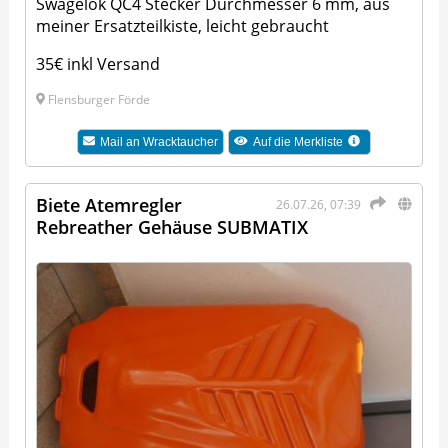
Swagelok QC4 Stecker Durchmesser 6 mm, aus
meiner Ersatzteilkiste, leicht gebraucht
35€ inkl Versand
Flensburger Förde
Mail an
Wracktaucher
Auf die Merkliste
Biete Atemregler
26.07.26, 07:39
Rebreather Gehäuse SUBMATIX