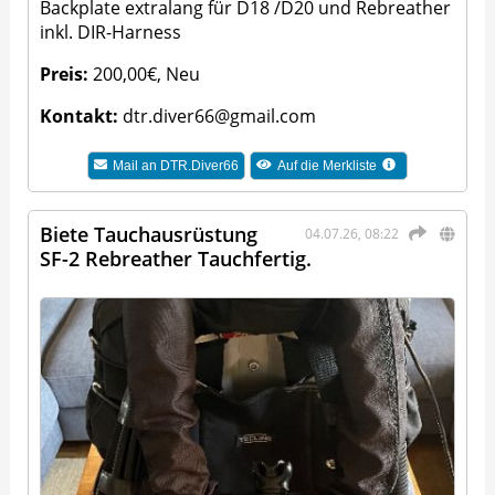
Backplate extralang für D18 /D20 und Rebreather
inkl. DIR-Harness
Preis:
200,00€, Neu
Kontakt:
dtr.diver66@gmail.com
Mail an
DTR.Diver66
Auf die Merkliste
Biete Tauchausrüstung
04.07.26, 08:22
SF-2 Rebreather Tauchfertig.