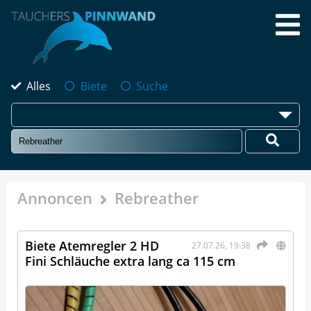
Alles
Biete
Suche
Annoncen
Rebreather
Biete Atemregler 2 HD
27.07.26, 19:38
Fini Schläuche extra lang ca 115 cm