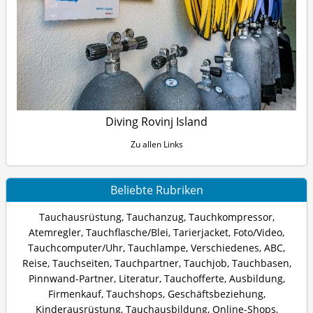
Diving Rovinj Island
Zu allen Links
Beliebte Rubriken
Tauchausrüstung
,
Tauchanzug
,
Tauchkompressor
,
Atemregler
,
Tauchflasche/Blei
,
Tarierjacket
,
Foto/Video
,
Tauchcomputer/Uhr
,
Tauchlampe
,
Verschiedenes
,
ABC
,
Reise
,
Tauchseiten
,
Tauchpartner
,
Tauchjob
,
Tauchbasen
,
Pinnwand-Partner
,
Literatur
,
Tauchofferte
,
Ausbildung
,
Firmenkauf
,
Tauchshops
,
Geschäftsbeziehung
,
Kinderausrüstung
,
Tauchausbildung
,
Online-Shops
,