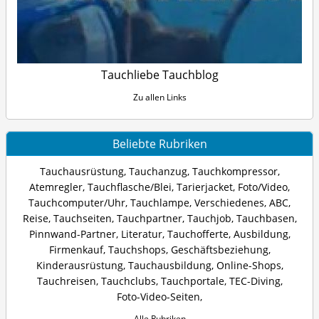
Tauchliebe Tauchblog
Zu allen Links
Beliebte Rubriken
Tauchausrüstung
,
Tauchanzug
,
Tauchkompressor
,
Atemregler
,
Tauchflasche/Blei
,
Tarierjacket
,
Foto/Video
,
Tauchcomputer/Uhr
,
Tauchlampe
,
Verschiedenes
,
ABC
,
Reise
,
Tauchseiten
,
Tauchpartner
,
Tauchjob
,
Tauchbasen
,
Pinnwand-Partner
,
Literatur
,
Tauchofferte
,
Ausbildung
,
Firmenkauf
,
Tauchshops
,
Geschäftsbeziehung
,
Kinderausrüstung
,
Tauchausbildung
,
Online-Shops
,
Tauchreisen
,
Tauchclubs
,
Tauchportale
,
TEC-Diving
,
Foto-Video-Seiten
,
Alle Rubriken