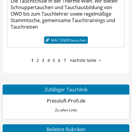
Die Tauchschule in der Therme Wien. Wir bieten
Schnuppertauchen und Tauchausbildung von
OWD bis zum Tauchlehrer sowie regelmäßige
Stammtische, gemeinsame Tauchtrainings und
Tauchreisen
MAC DIVER besuchen
1
2
3
4
5
6
7
nächste Seite
Zufälliger Tauchlink
Pressluft-Profi.de
Zu allen Links
Beliebte Rubriken