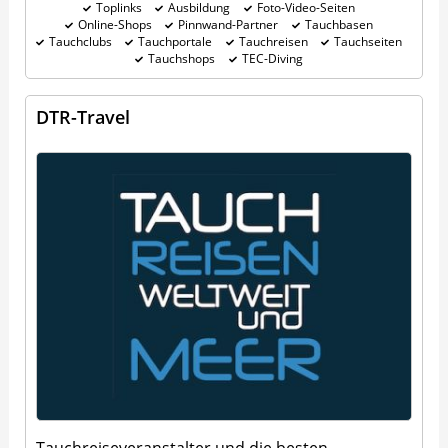
Toplinks
Ausbildung
Foto-Video-Seiten
Online-Shops
Pinnwand-Partner
Tauchbasen
Tauchclubs
Tauchportale
Tauchreisen
Tauchseiten
Tauchshops
TEC-Diving
DTR-Travel
Tauchreiseveranstalter und die besten