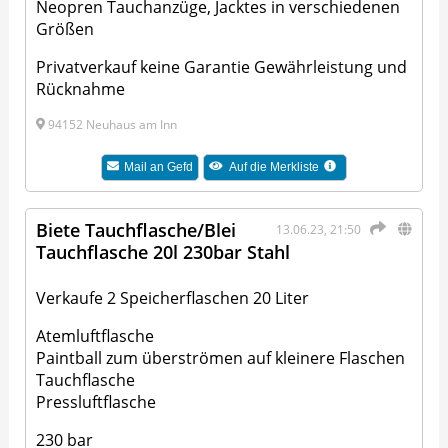
Neopren Tauchanzüge, Jacktes in verschiedenen
Größen
Privatverkauf keine Garantie Gewährleistung und
Rücknahme
94152 Neuhaus am Inn
Mail an
Gefd
Auf die Merkliste
Biete Tauchflasche/Blei
13.06.23, 21:50
Tauchflasche 20l 230bar Stahl
Verkaufe 2 Speicherflaschen 20 Liter
Atemluftflasche
Paintball zum überströmen auf kleinere Flaschen
Tauchflasche
Pressluftflasche
230 bar