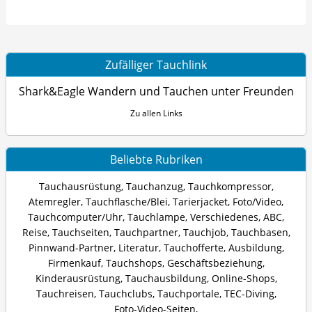
Zufälliger Tauchlink
Shark&Eagle Wandern und Tauchen unter Freunden
Zu allen Links
Beliebte Rubriken
Tauchausrüstung
,
Tauchanzug
,
Tauchkompressor
,
Atemregler
,
Tauchflasche/Blei
,
Tarierjacket
,
Foto/Video
,
Tauchcomputer/Uhr
,
Tauchlampe
,
Verschiedenes
,
ABC
,
Reise
,
Tauchseiten
,
Tauchpartner
,
Tauchjob
,
Tauchbasen
,
Pinnwand-Partner
,
Literatur
,
Tauchofferte
,
Ausbildung
,
Firmenkauf
,
Tauchshops
,
Geschäftsbeziehung
,
Kinderausrüstung
,
Tauchausbildung
,
Online-Shops
,
Tauchreisen
,
Tauchclubs
,
Tauchportale
,
TEC-Diving
,
Foto-Video-Seiten
,