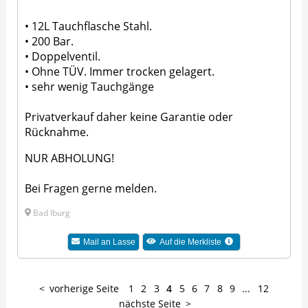
• 12L Tauchflasche Stahl.
• 200 Bar.
• Doppelventil.
• Ohne TÜV. Immer trocken gelagert.
• sehr wenig Tauchgänge
Privatverkauf daher keine Garantie oder
Rücknahme.
NUR ABHOLUNG!
Bei Fragen gerne melden.
Bad Iburg
Mail an
Lasse
Auf die Merkliste
vorherige Seite
1
2
3
4
5
6
7
8
9
...
12
nächste Seite