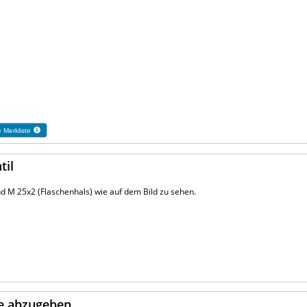
e Merkliste
til
und M 25x2 (Flaschenhals) wie auf dem Bild zu sehen.
he abzugeben