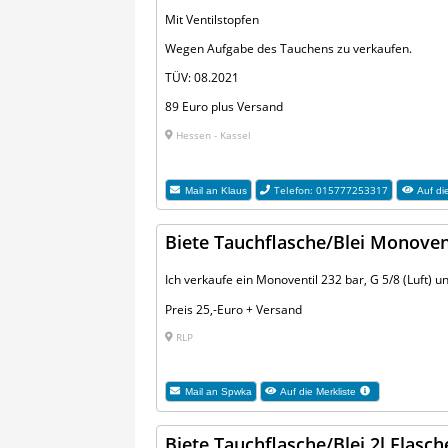
Mit Ventilstopfen
Wegen Aufgabe des Tauchens zu verkaufen.
TÜV: 08.2021
89 Euro plus Versand
Hessen - Kassel
Telefon: 015777253317
Mail an
Klaus
Auf di
Biete Tauchflasche/Blei Monoven
Ich verkaufe ein Monoventil 232 bar, G 5/8 (Luft) 
Preis 25,-Euro + Versand
RLP
Mail an
Spwka
Auf die Merkliste
Biete Tauchflasche/Blei 2l Flasc