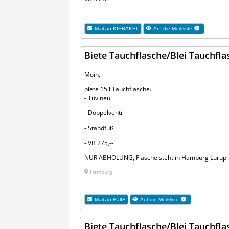
Mail an
KIERAKEL
Auf die Merkliste
Biete Tauchflasche/Blei Tauchfla
Moin,
biete 15 l Tauchflasche.
- Tüv neu
- Doppelventil
- Standfuß
- VB 275,--
NUR ABHOLUNG, Flasche steht in Hamburg Lurup
Hamburg
Mail an
RalfB
Auf die Merkliste
Biete Tauchflasche/Blei Tauchfla