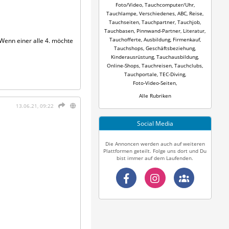
Foto/Video
,
Tauchcomputer/Uhr
,
Tauchlampe
,
Verschiedenes
,
ABC
,
Reise
,
Tauchseiten
,
Tauchpartner
,
Tauchjob
,
Tauchbasen
,
Pinnwand-Partner
,
Literatur
,
Tauchofferte
,
Ausbildung
,
Firmenkauf
,
 Wenn einer alle 4. möchte
Tauchshops
,
Geschäftsbeziehung
,
Kinderausrüstung
,
Tauchausbildung
,
Online-Shops
,
Tauchreisen
,
Tauchclubs
,
Tauchportale
,
TEC-Diving
,
Foto-Video-Seiten
,
Alle Rubriken
13.06.21, 09:22
Social Media
Die Annoncen werden auch auf weiteren
Plattformen geteilt. Folge uns dort und Du
bist immer auf dem Laufenden.