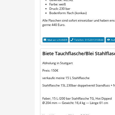
Farbe: weiß
Druck: 230 bar
Bodenform: flach (konkav)
Alle Flaschen sind sofort einsetzbar und haben ens
gerne 440 Euro.
Telefon: 015201310844
Mail an
LXUSER
Auf
Biete Tauchflasche/Blei Stahlfla
Abholung in Stuttgart
Preis: 150€
verkaufe meine 15 L Stahlflasche
Stahlflasche 15L 230bar doppelventil Standfuss + 
Faber, 15 L /200 bar Stahlflasche TG, Hot Dipped
Ø 204 mm — Gewicht: 16,4 kg — Länge 61 cm