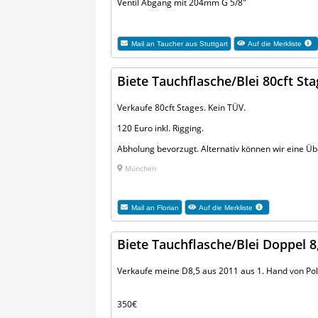
Ventil Abgang mit 204mm G 5/8"
Mail an
Taucher aus Stuttgart
Auf die Merkliste
Biete Tauchflasche/Blei 80cft St
Verkaufe 80cft Stages. Kein TÜV.
120 Euro inkl. Rigging.
Abholung bevorzugt. Alternativ können wir eine Ü
München
Mail an
Florian
Auf die Merkliste
Biete Tauchflasche/Blei Doppel 8
Verkaufe meine D8,5 aus 2011 aus 1. Hand von Pola
350€