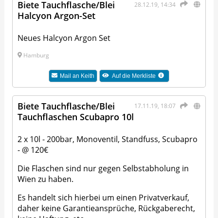
Biete Tauchflasche/Blei
28.12.19, 14:34
Halcyon Argon-Set
Neues Halcyon Argon Set
Hamburg
Mail an
Keith
Auf die Merkliste
Biete Tauchflasche/Blei
17.11.19, 18:07
Tauchflaschen Scubapro 10l
2 x 10l - 200bar, Monoventil, Standfuss, Scubapro
- @ 120€
Die Flaschen sind nur gegen Selbstabholung in
Wien zu haben.
Es handelt sich hierbei um einen Privatverkauf,
daher keine Garantieansprüche, Rückgaberecht,