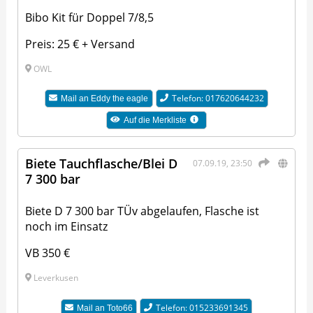
Bibo Kit für Doppel 7/8,5
Preis: 25 € + Versand
OWL
Telefon: 017620644232
Mail an
Eddy the eagle
Auf die Merkliste
Biete Tauchflasche/Blei D
07.09.19, 23:50
7 300 bar
Biete D 7 300 bar TÜv abgelaufen, Flasche ist
noch im Einsatz
VB 350 €
Leverkusen
Telefon: 015233691345
Mail an
Toto66