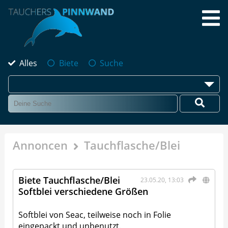
Alles
Biete
Suche
Annoncen
Tauchflasche/Blei
Biete Tauchflasche/Blei
23.05.20, 13:03
Softblei verschiedene Größen
Softblei von Seac, teilweise noch in Folie
eingepackt und unbenutzt.