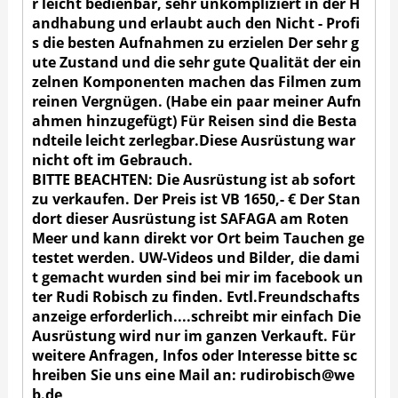
r leicht bedienbar, sehr unkompliziert in der H
andhabung und erlaubt auch den Nicht - Profi
s die besten Aufnahmen zu erzielen Der sehr g
ute Zustand und die sehr gute Qualität der ein
zelnen Komponenten machen das Filmen zum
reinen Vergnügen. (Habe ein paar meiner Aufn
ahmen hinzugefügt) Für Reisen sind die Besta
ndteile leicht zerlegbar.Diese Ausrüstung war
nicht oft im Gebrauch.
BITTE BEACHTEN: Die Ausrüstung ist ab sofort
zu verkaufen. Der Preis ist VB 1650,- € Der Stan
dort dieser Ausrüstung ist SAFAGA am Roten
Meer und kann direkt vor Ort beim Tauchen ge
testet werden. UW-Videos und Bilder, die dami
t gemacht wurden sind bei mir im facebook un
ter Rudi Robisch zu finden. Evtl.Freundschafts
anzeige erforderlich....schreibt mir einfach Die
Ausrüstung wird nur im ganzen Verkauft. Für
weitere Anfragen, Infos oder Interesse bitte sc
hreiben Sie uns eine Mail an: rudirobisch@we
b.de