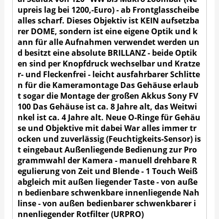
upreis lag bei 1200,-Euro) - ab Frontglasscheibe
alles scharf. Dieses Objektiv ist KEIN aufsetzba
rer DOME, sondern ist eine eigene Optik und k
ann für alle Aufnahmen verwendet werden un
d besitzt eine absolute BRILLANZ - beide Optik
en sind per Knopfdruck wechselbar und Kratze
r- und Fleckenfrei - leicht ausfahrbarer Schlitte
n für die Kameramontage Das Gehäuse erlaub
t sogar die Montage der großen Akkus Sony FV
100 Das Gehäuse ist ca. 8 Jahre alt, das Weitwi
nkel ist ca. 4 Jahre alt. Neue O-Ringe für Gehäu
se und Objektive mit dabei War alles immer tr
ocken und zuverlässig (Feuchtigkeits-Sensor) is
t eingebaut Außenliegende Bedienung zur Pro
grammwahl der Kamera - manuell drehbare R
egulierung von Zeit und Blende - 1 Touch Weiß
abgleich mit außen liegender Taste - von auße
n bedienbare schwenkbare innenliegende Nah
linse - von außen bedienbarer schwenkbarer i
nnenliegender Rotfilter (URPRO)