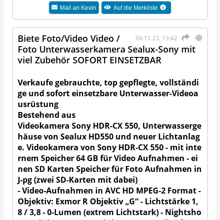
Mail an
Kevin
Auf die Merkliste
Biete Foto/Video Video /
04.11.23, 13:42
Foto Unterwasserkamera Sealux-Sony mit
viel Zubehör SOFORT EINSETZBAR
Verkaufe gebrauchte, top gepflegte, vollständi
ge und sofort einsetzbare Unterwasser-Videoa
usrüstung
Bestehend aus
Videokamera Sony HDR-CX 550, Unterwasserge
häuse von Sealux HD550 und neuer Lichtanlag
e. Videokamera von Sony HDR-CX 550 - mit inte
rnem Speicher 64 GB für Video Aufnahmen - ei
nen SD Karten Speicher für Foto Aufnahmen in
J-pg (zwei SD-Karten mit dabei
)
- Video-Aufnahmen in AVC HD MPEG-2 Format -
Objektiv: Exmor R Objektiv „G“ - Lichtstärke 1,
8 / 3,8 - 0-Lumen (extrem Lichtstark) - Nightsho