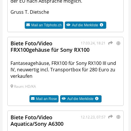
der EU nach Absprache möglich.
Gruss T. Dietsche
Mail an
Tdphoto.ch
Auf die Merkliste
Biete Foto/Video
17.03.24, 18:21
FRX100gehäuse für Sony RX100
Fantaseagehäuse, FRX100 für Sony RX100 III und
IV, neuwertig incl. Transportbox für 280 Euro zu
verkaufen
Raum: HD/KA
Mail an
Rose
Auf die Merkliste
Biete Foto/Video
12.12.23, 07:57
Aquatica/Sony A6300