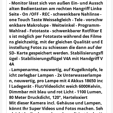
- Monitor lässt sich von außen Ein- und Aussch
alten Bedientasten am rechten Hangriff Linke
Seite - On /OFF - REC - schwenkbare Nahlinse -
one Touch Taste Weissabgleich - Tele - vorschw
enkbare Makrolupe - Weitwinkel - Programm-
Wahlrad - Fototaste - schwenkbarer Rotfilter E
s ist möglich per Fototaste während des Filme
ns gleichzeitig, mit der gleichen Qualität und E
instellung Fotos zu schiessen die dann auf der
SD- Karte gespeichert werden. Stabilisierungsfl
ügel - Stabilisierungsflügel V4A mit Handgriff V
4A
- Lampenarme, neuwertig, auf Kugelknöpfe, le
icht zerlegbar Lampen - 2x Unterwasserlampe
n, neuwertig, pro Lampe mit 4 Akkus 18650 inc
l Ladegerät - Flut/Videolicht weich 6000Kelvin,
Dimmbar mit blau und rot Licht - 1100 Lumen,
80 Meter Druckdicht, 120°, Harteloxiert
Mit dieser Kamera incl. Gehäuse und Lampen,
könnt Ihr Super Videos und Fotos machen. Seh