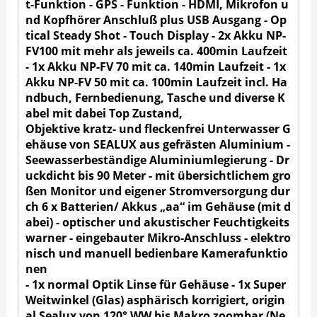
t-Funktion - GPS - Funktion - HDMI, Mikrofon u
nd Kopfhörer Anschluß plus USB Ausgang - Op
tical Steady Shot - Touch Display - 2x Akku NP-
FV100 mit mehr als jeweils ca. 400min Laufzeit
- 1x Akku NP-FV 70 mit ca. 140min Laufzeit - 1x
Akku NP-FV 50 mit ca. 100min Laufzeit incl. Ha
ndbuch, Fernbedienung, Tasche und diverse K
abel mit dabei Top Zustand,
Objektive kratz- und fleckenfrei Unterwasser G
ehäuse von SEALUX aus gefrästen Aluminium -
Seewasserbeständige Aluminiumlegierung - Dr
uckdicht bis 90 Meter - mit übersichtlichem gro
ßen Monitor und eigener Stromversorgung dur
ch 6 x Batterien/ Akkus „aa“ im Gehäuse (mit d
abei) - optischer und akustischer Feuchtigkeits
warner - eingebauter Mikro-Anschluss
- elektro
nisch und manuell bedienbare Kamerafunktio
nen
- 1x normal Optik Linse für Gehäuse - 1x Super
Weitwinkel (Glas) asphärisch korrigiert, origin
al Sealux von 120° WW bis Makro zoombar (Ne