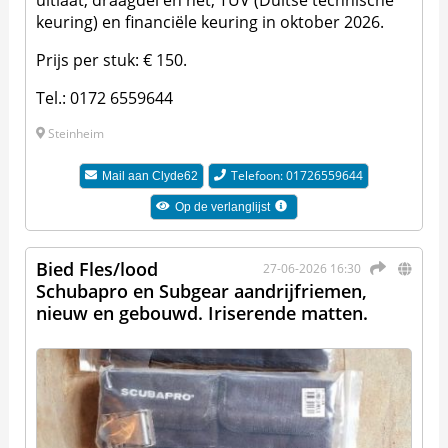
keuring) en financiële keuring in oktober 2026.
Prijs per stuk: € 150.
Tel.: 0172 6559644
Steinheim
Telefoon: 01726559644
Mail aan
Clyde62
Op de verlanglijst
Bied Fles/lood
27-06-2026 16:30
Schubapro en Subgear aandrijfriemen,
nieuw en gebouwd. Iriserende matten.