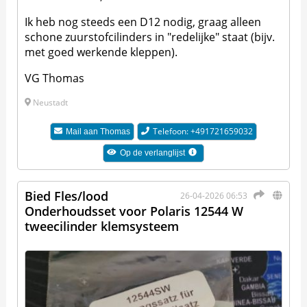
Ik heb nog steeds een D12 nodig, graag alleen
schone zuurstofcilinders in "redelijke" staat (bijv.
met goed werkende kleppen).
VG Thomas
Neustadt
Telefoon: +491721659032
Mail aan
Thomas
Op de verlanglijst
Bied Fles/lood
26-04-2026 06:53
Onderhoudsset voor Polaris 12544 W
tweecilinder klemsysteem