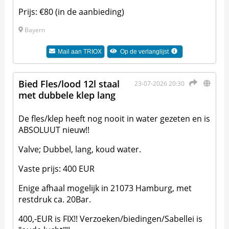
Prijs: €80 (in de aanbieding)
Bayern
Mail aan
TRIOX
Op de verlanglijst
Bied Fles/lood 12l staal
23-07-2026 20:30
met dubbele klep lang
De fles/klep heeft nog nooit in water gezeten en is
ABSOLUUT nieuw!!
Valve; Dubbel, lang, koud water.
Vaste prijs: 400 EUR
Enige afhaal mogelijk in 21073 Hamburg, met
restdruk ca. 20Bar.
400,-EUR is FIX!! Verzoeken/biedingen/Sabellei is