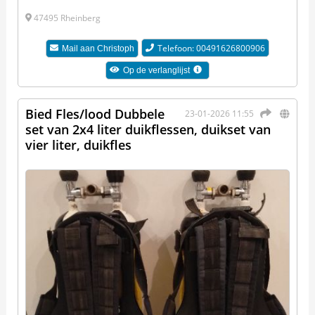
47495 Rheinberg
Telefoon: 00491626800906
Mail aan
Christoph
Op de verlanglijst
Bied Fles/lood Dubbele
23-01-2026 11:55
set van 2x4 liter duikflessen, duikset van
vier liter, duikfles