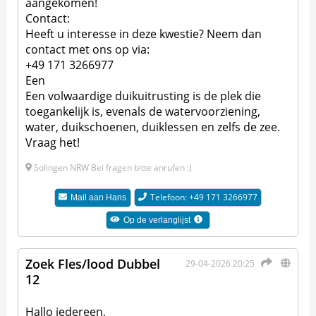
aangekomen!
Contact:
Heeft u interesse in deze kwestie? Neem dan
contact met ons op via:
+49 171 3266977
Een
Een volwaardige duikuitrusting is de plek die
toegankelijk is, evenals de watervoorziening,
water, duikschoenen, duiklessen en zelfs de zee.
Vraag het!
Solingen NRW Bei fragen bitte anrufen :)
Telefoon: +49 171 3266977
Mail aan
Hans
Op de verlanglijst
Zoek Fles/lood Dubbel
29-04-2026 20:25
12
Hallo iedereen,