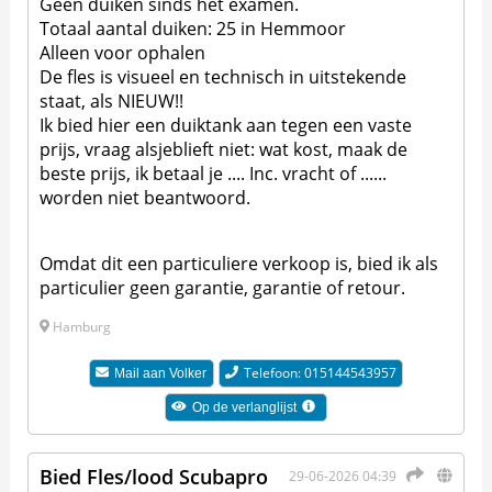
Geen duiken sinds het examen.
Totaal aantal duiken: 25 in Hemmoor
Alleen voor ophalen
De fles is visueel en technisch in uitstekende
staat, als NIEUW!!
Ik bied hier een duiktank aan tegen een vaste
prijs, vraag alsjeblieft niet: wat kost, maak de
beste prijs, ik betaal je .... Inc. vracht of ......
worden niet beantwoord.
Omdat dit een particuliere verkoop is, bied ik als
particulier geen garantie, garantie of retour.
Hamburg
Telefoon: 015144543957
Mail aan
Volker
Op de verlanglijst
Bied Fles/lood Scubapro
29-06-2026 04:39