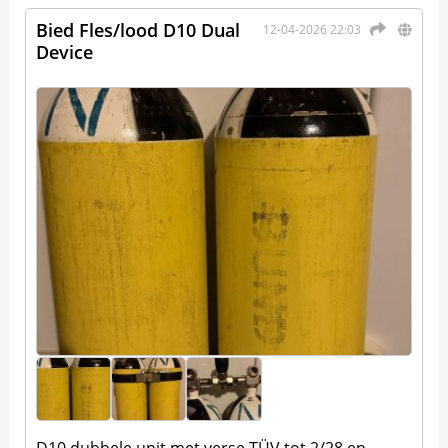
Bied Fles/lood D10 Dual
12-04-2026 22:03
Device
D10 dubbele unit met verse TÜV tot 2/28 en