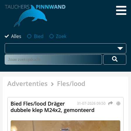
Alles
Bied
Zoek
Advertenties
Fles/lood
Bied Fles/lood Dräger
31-07-2026 09:50
dubbele klep M24x2, gemonteerd