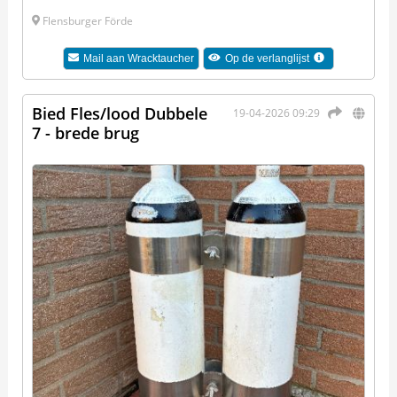
Flensburger Förde
Mail aan
Wracktaucher
Op de verlanglijst
Bied Fles/lood Dubbele
19-04-2026 09:29
7 - brede brug