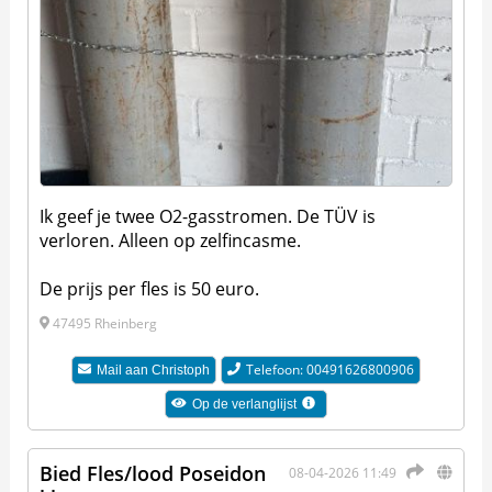
Ik geef je twee O2-gasstromen. De TÜV is
verloren. Alleen op zelfincasme.
De prijs per fles is 50 euro.
47495 Rheinberg
Telefoon: 00491626800906
Mail aan
Christoph
Op de verlanglijst
Bied Fles/lood Poseidon
08-04-2026 11:49