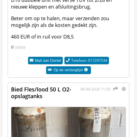
nieuwe kleppen en afsluitingsbrug.
Beter om op te halen, maar verzenden zou
mogelijk zijn als de kosten gedekt zijn.
460 EUR of in ruil voor D8,5
33609
Telefoon: 017297534
Mail aan
Daniel
Op de verlanglijst
Bied Fles/lood 50 L O2-
08-04-2026 11:50
opslagtanks