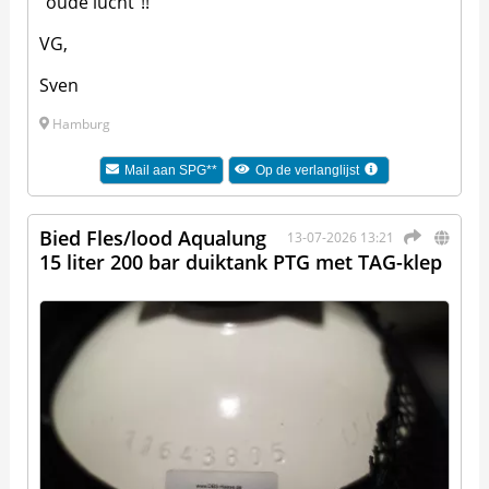
"oude lucht"!!
VG,
Sven
Hamburg
Mail aan
SPG**
Op de verlanglijst
Bied Fles/lood Aqualung
13-07-2026 13:21
15 liter 200 bar duiktank PTG met TAG-klep