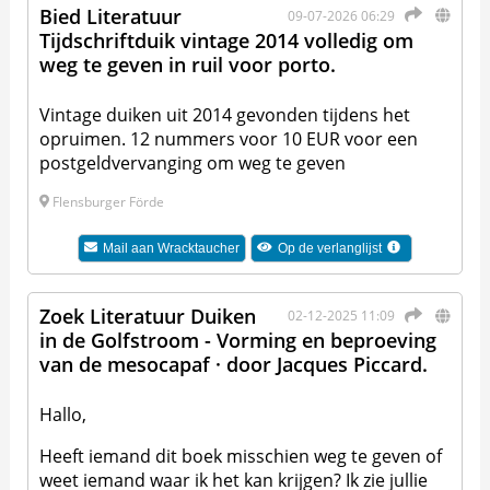
Bied Literatuur
09-07-2026 06:29
Tijdschriftduik vintage 2014 volledig om
weg te geven in ruil voor porto.
Vintage duiken uit 2014 gevonden tijdens het
opruimen. 12 nummers voor 10 EUR voor een
postgeldvervanging om weg te geven
Flensburger Förde
Mail aan
Wracktaucher
Op de verlanglijst
Zoek Literatuur Duiken
02-12-2025 11:09
in de Golfstroom - Vorming en beproeving
van de mesocapaf · door Jacques Piccard.
Hallo,
Heeft iemand dit boek misschien weg te geven of
weet iemand waar ik het kan krijgen? Ik zie jullie