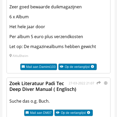
Zeer goed bewaarde duikmagazijnen
6 x Album
Het hele jaar door
Per album 5 euro plus verzendkosten
Let op: De magazinealbums hebben gewicht
Altlußheim
Mail aan
Damimi103
Op de verlanglijst
Zoek Literatuur Padi Tec
27-03-2022 21:07
Deep Diver Manual ( Englisch)
Suche das o.g. Buch.
Mail aan
DM07
Op de verlanglijst