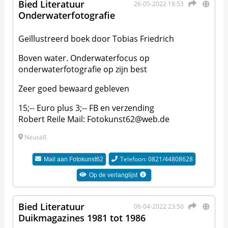
Bied Literatuur
26-05-2022 18:53
Onderwaterfotografie
Geïllustreerd boek door Tobias Friedrich
Boven water. Onderwaterfocus op
onderwaterfotografie op zijn best
Zeer goed bewaard gebleven
15;-- Euro plus 3;-- FB en verzending
Robert Reile Mail: Fotokunst62@web.de
Neusäß
Telefoon: 0821/44808628
Mail aan
Fotokunst62
Op de verlanglijst
Bied Literatuur
06-04-2022 23:50
Duikmagazines 1981 tot 1986