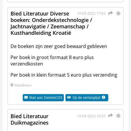
Bied Literatuur Diverse
14-03-2022 17:03
boeken: Onderdekstechnologie /
Jachtnavigatie / Zeemanschap /
Kusthandleiding Kroatië
De boeken zijn zeer goed bewaard gebleven
Per boek in groot formaat 8 euro plus
verzendkosten
Per boek in klein formaat 5 euro plus verzending
Altlußheim
Mail aan
Damimi103
Op de verlanglijst
Bied Literatuur
14-03-2022 16:55
Duikmagazines