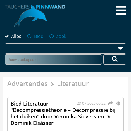
Alles
Bied
Zoek
Advertenties
Literatuur
Bied Literatuur
23-07-2026 09:22
"Decompressietheorie – Decompressie bij
het duiken" door Veronika Sievers en Dr.
Dominik Elsässer