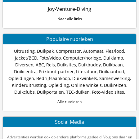
Joy-Venture-Diving
Naar alle links
Populaire rubrieken
Uitrusting
,
Duikpak
,
Compressor
,
Automaat
,
Fles/lood
,
Jacket/BCD
,
Foto/video
,
Computer/horloge
,
Duiklamp
,
Diversen
,
ABC
,
Reis
,
Duiksites
,
Duikbuddy
,
Duikbaan
,
Duikcentra
,
Prikbord-partner
,
Literatuur
,
Duikaanbod
,
Opleidingen
,
Bedrijfsaankoop
,
Duikwinkels
,
Samenwerking
,
Kinderuitrusting
,
Opleiding
,
Online winkels
,
Duikreizen
,
Duikclubs
,
Duikportalen
,
TEC-duiken
,
Foto-video sites
,
Alle rubrieken
Social Media
Advertenties worden ook op andere platforms gedeeld. Volg ons daar en