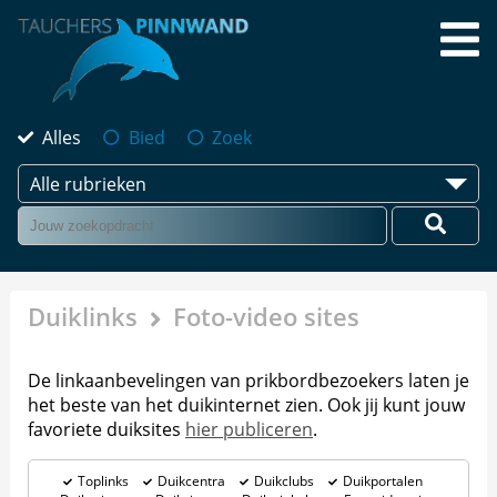
Alles
Bied
Zoek
Alle rubrieken
Duiklinks
Foto-video sites
De linkaanbevelingen van prikbordbezoekers laten je
het beste van het duikinternet zien. Ook jij kunt jouw
favoriete duiksites
hier publiceren
.
Toplinks
Duikcentra
Duikclubs
Duikportalen