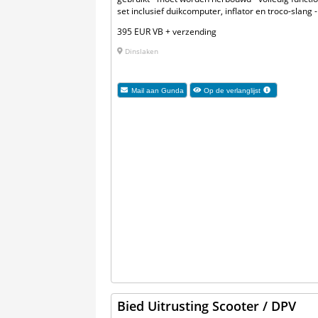
set inclusief duikcomputer, inflator en troco-slang 
395 EUR VB + verzending
Dinslaken
Mail aan
Gunda
Op de verlanglijst
Bied Uitrusting Scooter / DPV