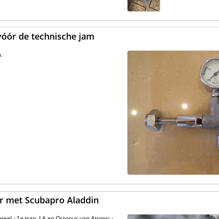
vóór de technische jam
.
ar met Scubapro Aladdin
neel - 1e trap, LA en Octopus van Atomic -