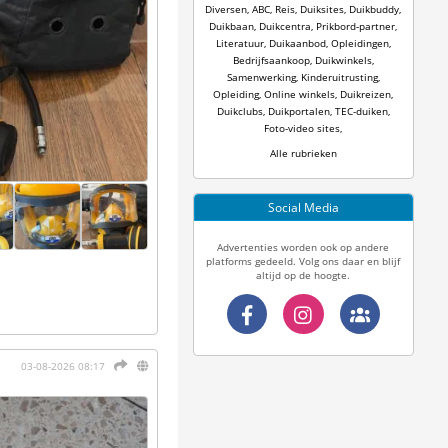
Diversen
,
ABC
,
Reis
,
Duiksites
,
Duikbuddy
,
Duikbaan
,
Duikcentra
,
Prikbord-partner
,
Literatuur
,
Duikaanbod
,
Opleidingen
,
Bedrijfsaankoop
,
Duikwinkels
,
Samenwerking
,
Kinderuitrusting
,
Opleiding
,
Online winkels
,
Duikreizen
,
Duikclubs
,
Duikportalen
,
TEC-duiken
,
Foto-video sites
,
Alle rubrieken
Social Media
Advertenties worden ook op andere
platforms gedeeld. Volg ons daar en blijf
altijd op de hoogte.
03-08-2026 08:17