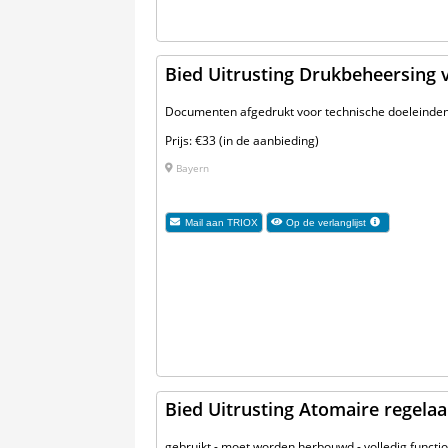
Bied Uitrusting Drukbeheersing 
Documenten afgedrukt voor technische doeleinden
Prijs: €33 (in de aanbieding)
Bayern
Mail aan
TRIOX
Op de verlanglijst
Bied Uitrusting Atomaire regela
gebruikt - moet worden herbouwd - volledig functio