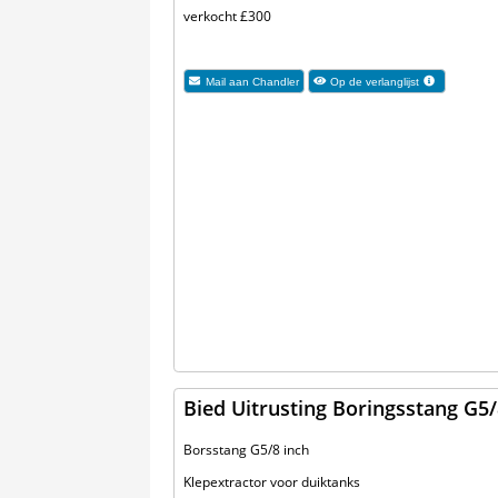
verkocht £300
Mail aan
Chandler
Op de verlanglijst
Bied Uitrusting Boringsstang G5/
Borsstang G5/8 inch
Klepextractor voor duiktanks