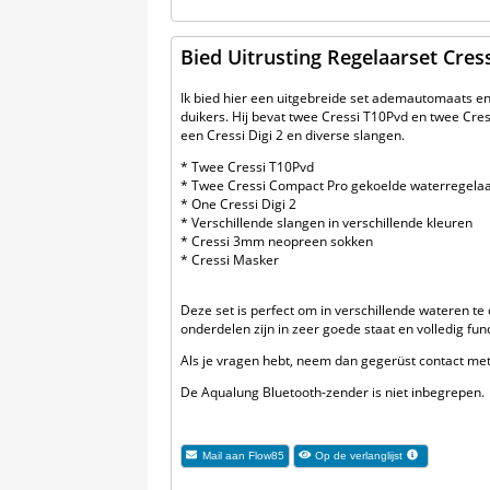
Bied Uitrusting Regelaarset Cres
Ik bied hier een uitgebreide set ademautomaats en 
duikers. Hij bevat twee Cressi T10Pvd en twee Cre
een Cressi Digi 2 en diverse slangen.
* Twee Cressi T10Pvd
* Twee Cressi Compact Pro gekoelde waterregela
* One Cressi Digi 2
* Verschillende slangen in verschillende kleuren
* Cressi 3mm neopreen sokken
* Cressi Masker
Deze set is perfect om in verschillende wateren te
onderdelen zijn in zeer goede staat en volledig fun
Als je vragen hebt, neem dan gegerüst contact met
De Aqualung Bluetooth-zender is niet inbegrepen.
Mail aan
Flow85
Op de verlanglijst