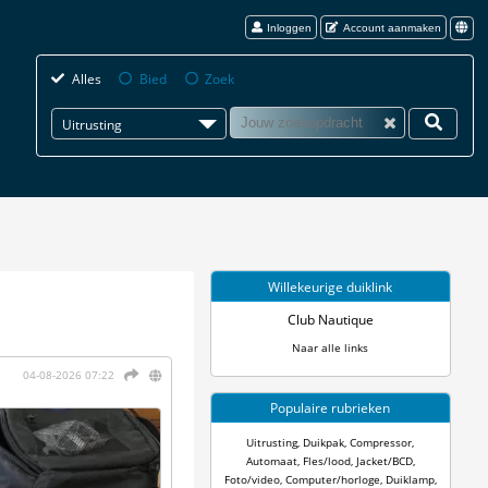
Inloggen
Account aanmaken
Alles
Bied
Zoek
Uitrusting
Willekeurige duiklink
Club Nautique
Naar alle links
04-08-2026 07:22
Populaire rubrieken
Uitrusting
,
Duikpak
,
Compressor
,
Automaat
,
Fles/lood
,
Jacket/BCD
,
Foto/video
,
Computer/horloge
,
Duiklamp
,