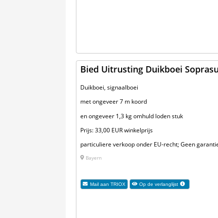
Bied Uitrusting Duikboei Soprasu
Duikboei, signaalboei
met ongeveer 7 m koord
en ongeveer 1,3 kg omhuld loden stuk
Prijs: 33,00 EUR winkelprijs
particuliere verkoop onder EU-recht; Geen garantie
Bayern
Mail aan
TRIOX
Op de verlanglijst