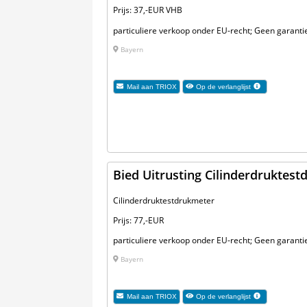
Prijs: 37,-EUR VHB
particuliere verkoop onder EU-recht; Geen garantie
Bayern
Mail aan
TRIOX
Op de verlanglijst
Bied Uitrusting Cilinderdruktes
Cilinderdruktestdrukmeter
Prijs: 77,-EUR
particuliere verkoop onder EU-recht; Geen garanti
Bayern
Mail aan
TRIOX
Op de verlanglijst