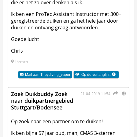
die er net zo over denken als ik...
Ik ben een ProTec Assistant Instructor met 300+
geregistreerde duiken en ga het hele jaar door
duiken en ontvang graag antwoorden....
Goede lucht
Chris
Lörrach
Mail aan
Theydiving_vapor
Op de verlanglijst
Zoek Duikbuddy Zoek
21-04-2019 11:54
naar duikpartnergebied
Stuttgart/Bodensee
Op zoek naar een partner om te duiken!
Ik ben bijna 57 jaar oud, man, CMAS 3-sterren