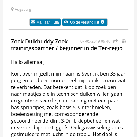
Augsburg
Mail aan
Tula
Op de verlanglijst
Zoek Duikbuddy Zoek
07-05-2019 09:40
trainingspartner / beginner in de Tec-regio
Hallo allemaal,
Kort over mijzelf: mijn naam is Sven, ik ben 33 jaar
jong en probeer momenteel mijn duikhorizon wat
te verbreden. Dat betekent dat ik op zoek ben
naar maatjes die in technisch duiken willen gaan
en geïnteresseerd zijn in training met een paar
basisprincipes, zoals basis 5, vintechnieken,
boeiensetting met corresponderende
gecoördineerde klim, S-Drill, klepbeheer en wat
er verder bij hoort, ggbfs. Ook gaswisseling zoals
gesimuleerd met lucht in de trap.... Het doel is