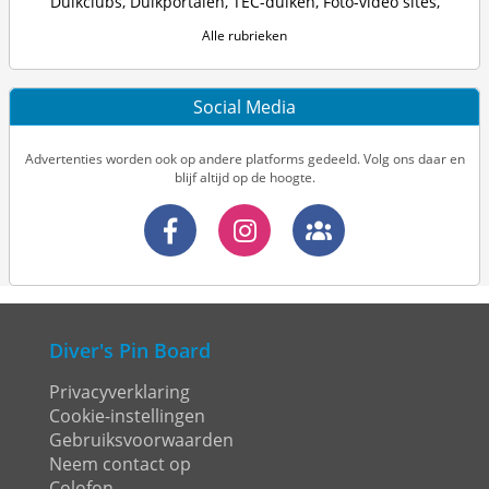
Duikclubs
,
Duikportalen
,
TEC-duiken
,
Foto-video sites
,
Alle rubrieken
Social Media
Advertenties worden ook op andere platforms gedeeld. Volg ons daar en
blijf altijd op de hoogte.
Diver's Pin Board
Privacyverklaring
Cookie-instellingen
Gebruiksvoorwaarden
Neem contact op
Colofon