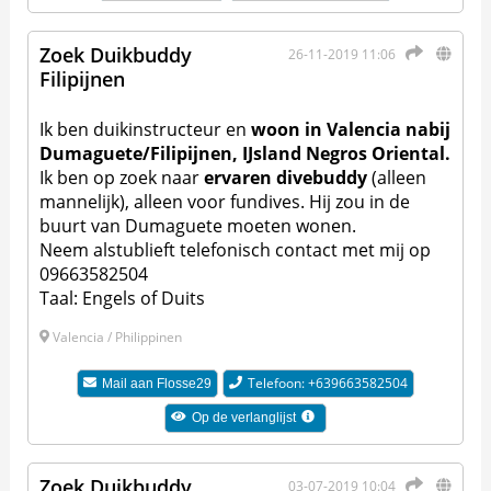
Zoek Duikbuddy
26-11-2019 11:06
Filipijnen
Ik ben duikinstructeur en
woon in Valencia nabij
Dumaguete/Filipijnen, IJsland Negros Oriental.
Ik ben op zoek naar
ervaren divebuddy
(alleen
mannelijk), alleen voor fundives. Hij zou in de
buurt van Dumaguete moeten wonen.
Neem alstublieft telefonisch contact met mij op
09663582504
Taal: Engels of Duits
Valencia / Philippinen
Telefoon: +639663582504
Mail aan
Flosse29
Op de verlanglijst
Zoek Duikbuddy
03-07-2019 10:04