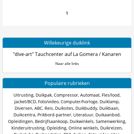
1
Willekeurige duiklink
"dive-art" Tauchcenter auf La Gomera / Kanaren
Naar alle links
Populaire rubrieken
Uitrusting
,
Duikpak
,
Compressor
,
Automaat
,
Fles/lood
,
Jacket/BCD
,
Foto/video
,
Computer/horloge
,
Duiklamp
,
Diversen
,
ABC
,
Reis
,
Duiksites
,
Duikbuddy
,
Duikbaan
,
Duikcentra
,
Prikbord-partner
,
Literatuur
,
Duikaanbod
,
Opleidingen
,
Bedrijfsaankoop
,
Duikwinkels
,
Samenwerking
,
Kinderuitrusting
,
Opleiding
,
Online winkels
,
Duikreizen
,