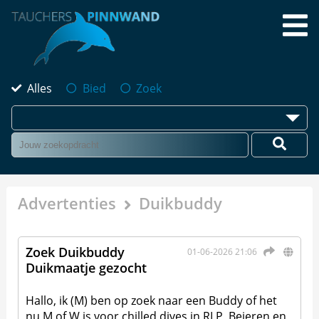
Alles
Bied
Zoek
Advertenties
Duikbuddy
Zoek Duikbuddy
01-06-2026 21:06
Duikmaatje gezocht
Hallo, ik (M) ben op zoek naar een Buddy of het
nu M of W is voor chilled dives in RLP, Beieren en