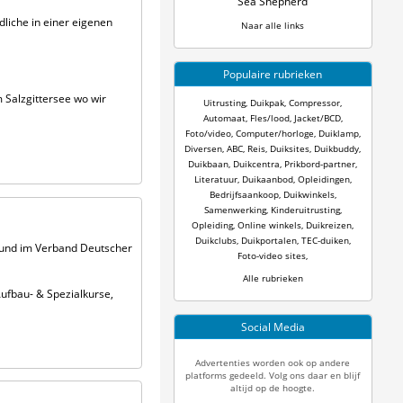
Sea Shepherd
liche in einer eigenen
Naar alle links
Populaire rubrieken
Salzgittersee wo wir
Uitrusting
,
Duikpak
,
Compressor
,
Automaat
,
Fles/lood
,
Jacket/BCD
,
Foto/video
,
Computer/horloge
,
Duiklamp
,
Diversen
,
ABC
,
Reis
,
Duiksites
,
Duikbuddy
,
Duikbaan
,
Duikcentra
,
Prikbord-partner
,
Literatuur
,
Duikaanbod
,
Opleidingen
,
Bedrijfsaankoop
,
Duikwinkels
,
Samenwerking
,
Kinderuitrusting
,
Opleiding
,
Online winkels
,
Duikreizen
,
Duikclubs
,
Duikportalen
,
TEC-duiken
,
 und im Verband Deutscher
Foto-video sites
,
Alle rubrieken
ufbau- & Spezialkurse,
Social Media
Advertenties worden ook op andere
platforms gedeeld. Volg ons daar en blijf
altijd op de hoogte.