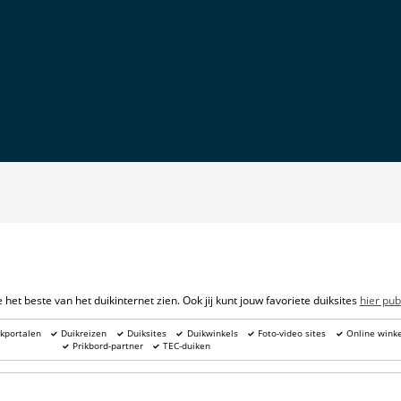
et beste van het duikinternet zien. Ook jij kunt jouw favoriete duiksites
hier pub
kportalen
Duikreizen
Duiksites
Duikwinkels
Foto-video sites
Online winke
Prikbord-partner
TEC-duiken