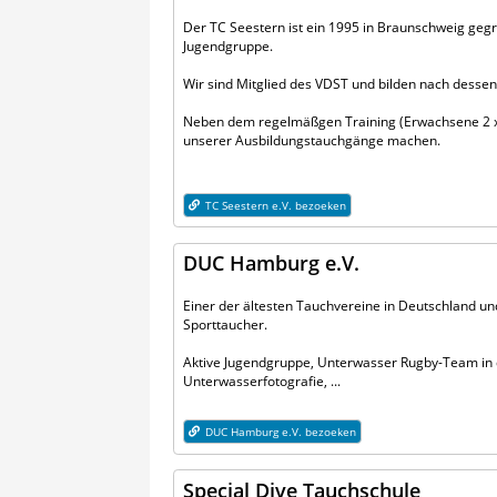
Der TC Seestern ist ein 1995 in Braunschweig gegr
Jugendgruppe.
Wir sind Mitglied des VDST und bilden nach dessen 
Neben dem regelmäßgen Training (Erwachsene 2 x 
unserer Ausbildungstauchgänge machen.
TC Seestern e.V. bezoeken
DUC Hamburg e.V.
Einer der ältesten Tauchvereine in Deutschland u
Sporttaucher.
Aktive Jugendgruppe, Unterwasser Rugby-Team in 
Unterwasserfotografie, ...
DUC Hamburg e.V. bezoeken
Special Dive Tauchschule