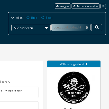
Inloggen
Account aanmaken
Alles
Bied
Zoek
Alle rubrieken
Willekeurige duiklink
liceren
.
ls
Opleidingen