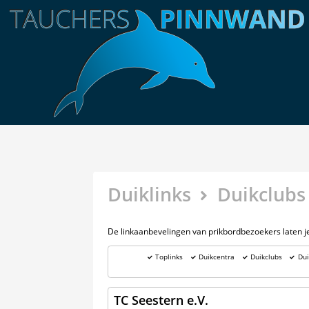
Duiklinks
Duikclubs
De linkaanbevelingen van prikbordbezoekers laten je h
Toplinks
Duikcentra
Duikclubs
Dui
TC Seestern e.V.