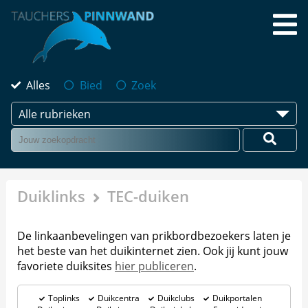
Alles
Bied
Zoek
Alle rubrieken
Duiklinks
TEC-duiken
De linkaanbevelingen van prikbordbezoekers laten je
het beste van het duikinternet zien. Ook jij kunt jouw
favoriete duiksites
hier publiceren
.
Toplinks
Duikcentra
Duikclubs
Duikportalen