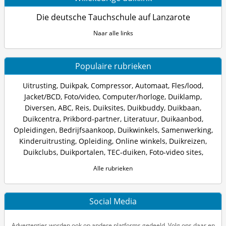
Die deutsche Tauchschule auf Lanzarote
Naar alle links
Populaire rubrieken
Uitrusting
,
Duikpak
,
Compressor
,
Automaat
,
Fles/lood
,
Jacket/BCD
,
Foto/video
,
Computer/horloge
,
Duiklamp
,
Diversen
,
ABC
,
Reis
,
Duiksites
,
Duikbuddy
,
Duikbaan
,
Duikcentra
,
Prikbord-partner
,
Literatuur
,
Duikaanbod
,
Opleidingen
,
Bedrijfsaankoop
,
Duikwinkels
,
Samenwerking
,
Kinderuitrusting
,
Opleiding
,
Online winkels
,
Duikreizen
,
Duikclubs
,
Duikportalen
,
TEC-duiken
,
Foto-video sites
,
Alle rubrieken
Social Media
Advertenties worden ook op andere platforms gedeeld. Volg ons daar en