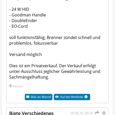
- 24 W HID
- Goodman Handle
- DoubleEnder
- EO-Cord
voll funktionsfähig, Brenner zündet schnell und
problemlos, fokussierbar
Versand möglich
Dies ist ein Privatverkauf. Der Verkauf erfolgt
unter Ausschluss jeglicher Gewährleistung und
Sachmängelhaftung.
Aachen
Mail an
Marcel
Auf die Merkliste
Biete Verschiedenes
05.08.26, 09:20