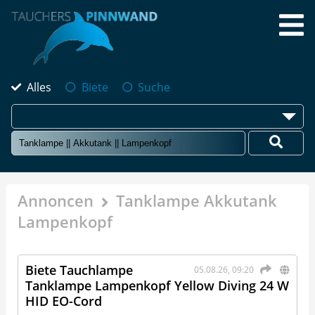
Alles
Biete
Suche
Annoncen
Tanklampe Akkutank
Lampenkopf
Biete Tauchlampe
05.08.26, 09:20
Tanklampe Lampenkopf Yellow Diving 24 W
HID EO-Cord