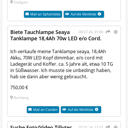
Stuttgart
Mail an
Sphyrnidae
Auf die Merkliste
Biete Tauchlampe Seaya
08.07.24, 21:06
Tanklampe 18,4Ah 70w LED e/o Cord.
Ich verkaufe meine Tanklampe seaya, 18,4Ah
Akku, 70W LED Kopf dimmbar, e/o cord mit
Ladegerät und Koffer. ca. 5 Jahre alt, etwa 10 TG
in Süßwasser. Ich musste sie unbedingt haben,
hab sie dann aber wenig gebraucht.
750,00 €
Bamberg
Mail an
Carsten
Auf die Merkliste
Suche Foto/Video Tillytec
07.01.24, 13:35