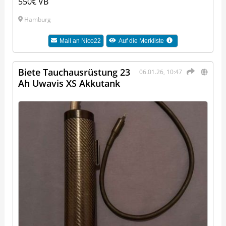
550€ VB
Hamburg
Mail an
Nico22
Auf die Merkliste
Biete Tauchausrüstung 23
06.01.26, 10:47
Ah Uwavis XS Akkutank