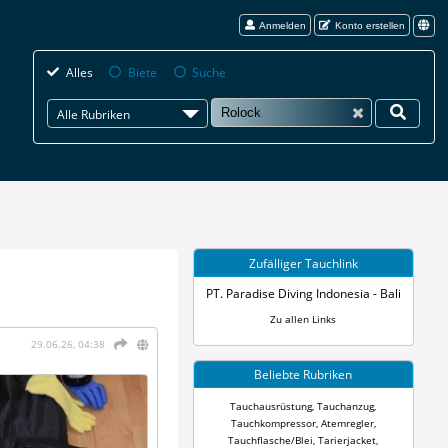
Anmelden
Konto erstellen
Alles
Biete
Suche
Alle Rubriken
Zufälliger Tauchlink
PT. Paradise Diving Indonesia - Bali
Zu allen Links
29.06.26, 04:38
Beliebte Rubriken
Tauchausrüstung
,
Tauchanzug
,
Tauchkompressor
,
Atemregler
,
Tauchflasche/Blei
,
Tarierjacket
,