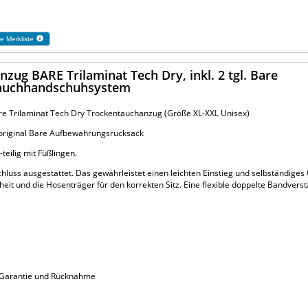
e Merkliste
ug BARE Trilaminat Tech Dry, inkl. 2 tgl. Bare
ntauchhandschuhsystem
e Trilaminat Tech Dry Trockentauchanzug (Größe XL-XXL Unisex)
original Bare Aufbewahrungsrucksack
eilig mit Füßlingen.
chluss ausgestattet. Das gewährleistet einen leichten Einstieg und selbständiges
heit und die Hosenträger für den korrekten Sitz. Eine flexible doppelte Bandvers
ne Garantie und Rücknahme