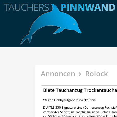
Annoncen
Rolock
Biete Tauchanzug Trockentaucha
Wegen Hobbyaufgabe zu verkaufen.
DUI TLS 350 Signature Line (Damenanzug Fuchsia/
verstärkter Schritt, neuwertig. Inklusive Rolock 
ca, 50 TG im Süßwasser Preis = Euro 800,-- komple