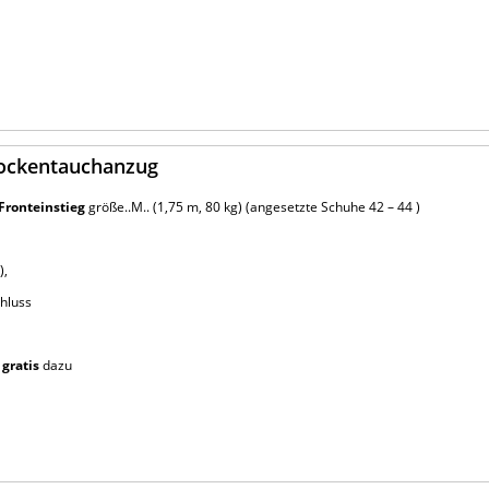
rockentauchanzug
Fronteinstieg
größe..M.. (1,75 m, 80 kg) (angesetzte Schuhe 42 – 44 )
),
hluss
s
gratis
dazu