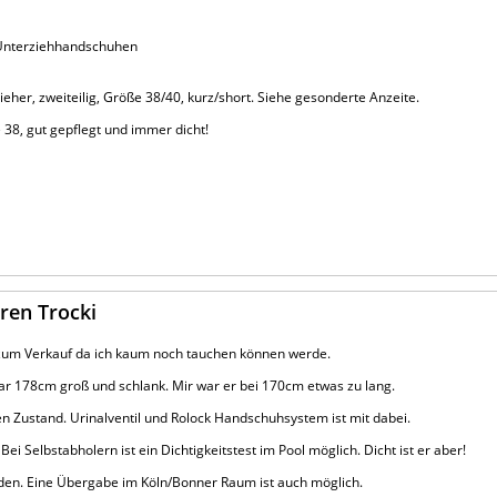
Unterziehhandschuhen
ieher, zweiteilig, Größe 38/40, kurz/short. Siehe gesonderte Anzeite.
38, gut gepflegt und immer dicht!
ren Trocki
i zum Verkauf da ich kaum noch tauchen können werde.
ar 178cm groß und schlank. Mir war er bei 170cm etwas zu lang.
n Zustand. Urinalventil und Rolock Handschuhsystem ist mit dabei.
ei Selbstabholern ist ein Dichtigkeitstest im Pool möglich. Dicht ist er aber!
den. Eine Übergabe im Köln/Bonner Raum ist auch möglich.