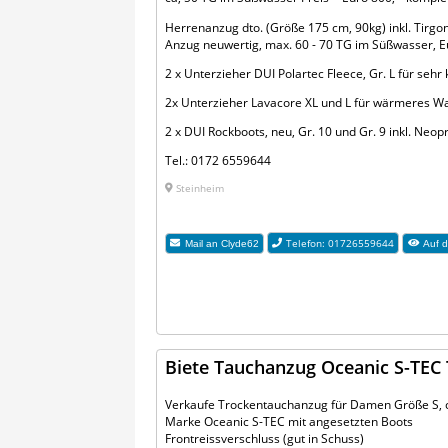
Herrenanzug dto. (Größe 175 cm, 90kg) inkl. Tirgon
Anzug neuwertig, max. 60 - 70 TG im Süßwasser, Eu
2 x Unterzieher DUI Polartec Fleece, Gr. L für sehr 
2x Unterzieher Lavacore XL und L für wärmeres Was
2 x DUI Rockboots, neu, Gr. 10 und Gr. 9 inkl. Neop
Tel.: 0172 6559644
Steinheim
Telefon: 01726559644
Mail an
Clyde62
Auf d
Biete Tauchanzug Oceanic S-TEC
Verkaufe Trockentauchanzug für Damen Größe S, 
Marke Oceanic S-TEC mit angesetzten Boots
Frontreissverschluss (gut in Schuss)