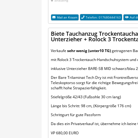
Straubing
Telefon: 017680444163
Mail an
Kraam
Auf di
Biete Tauchanzug Trockentauchanz
Unterzieher + Rolock 3 Trocke
Verkaufe
sehr wenig (unter10 TG)
getragenen Bar
mit Rolock 3 Trockentauch-Handschuhsystem und 
inklusive Unterzieher BARE-SB MID schwarz/blau 2-t
Der Bare Trilaminat Tech Dry ist mit Frontreißvers
Teleskoptorso sorgt für die richtige Bewegungsfrei
schafft hohe Strapazierfähigkeit.
Stiefelgröße 42/43 (Fußsohle 30 cm lang)
Länge bis Schritt: 98 cm, (Körpergröße 176 cm)
Schrittgurt für gute Passform
Da dies ein Privatverkauf ist, übernehme ich kei
VP 680,00 EURO