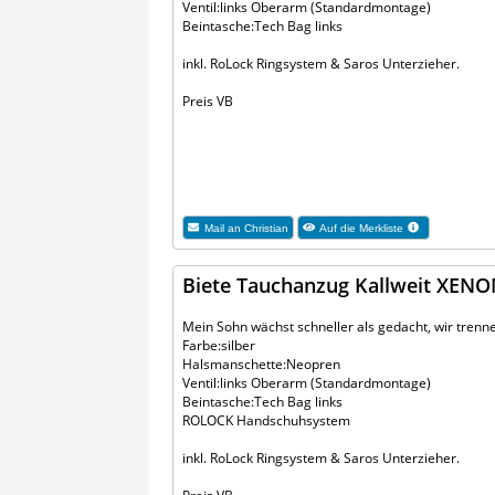
Ventil:links Oberarm (Standardmontage)
Beintasche:Tech Bag links
inkl. RoLock Ringsystem & Saros Unterzieher.
Preis VB
Mail an
Christian
Auf die Merkliste
Biete Tauchanzug Kallweit XENON
Mein Sohn wächst schneller als gedacht, wir tren
Farbe:silber
Halsmanschette:Neopren
Ventil:links Oberarm (Standardmontage)
Beintasche:Tech Bag links
ROLOCK Handschuhsystem
inkl. RoLock Ringsystem & Saros Unterzieher.