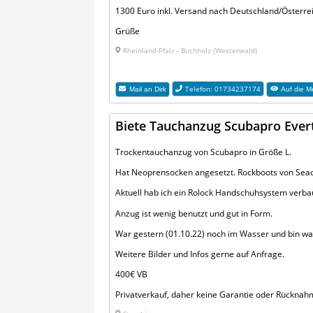
1300 Euro inkl. Versand nach Deutschland/Österre
Grüße
Rheinland-Pfalz - Buchholz (Westerwald)
Telefon: 01734237174
Mail an
Dirk
Auf die Me
Biete Tauchanzug Scubapro Ever
Trockentauchanzug von Scubapro in Größe L.
Hat Neoprensocken angesetzt. Rockboots von Seac 
Aktuell hab ich ein Rolock Handschuhsystem verbau
Anzug ist wenig benutzt und gut in Form.
War gestern (01.10.22) noch im Wasser und bin 
Weitere Bilder und Infos gerne auf Anfrage.
400€ VB
Privatverkauf, daher keine Garantie oder Rücknah