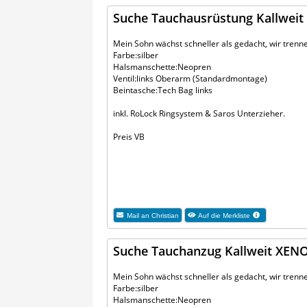
Suche Tauchausrüstung Kallweit 
Mein Sohn wächst schneller als gedacht, wir tren
Farbe:silber
Halsmanschette:Neopren
Ventil:links Oberarm (Standardmontage)
Beintasche:Tech Bag links
inkl. RoLock Ringsystem & Saros Unterzieher.
Preis VB
Mail an
Christian
Auf die Merkliste
Suche Tauchanzug Kallweit XENON
Mein Sohn wächst schneller als gedacht, wir tren
Farbe:silber
Halsmanschette:Neopren