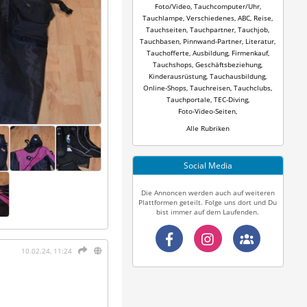
Foto/Video
,
Tauchcomputer/Uhr
,
Tauchlampe
,
Verschiedenes
,
ABC
,
Reise
,
Tauchseiten
,
Tauchpartner
,
Tauchjob
,
Tauchbasen
,
Pinnwand-Partner
,
Literatur
,
Tauchofferte
,
Ausbildung
,
Firmenkauf
,
Tauchshops
,
Geschäftsbeziehung
,
Kinderausrüstung
,
Tauchausbildung
,
Online-Shops
,
Tauchreisen
,
Tauchclubs
,
Tauchportale
,
TEC-Diving
,
Foto-Video-Seiten
,
Alle Rubriken
Social Media
Die Annoncen werden auch auf weiteren
Plattformen geteilt. Folge uns dort und Du
bist immer auf dem Laufenden.
10.02.24, 11:24