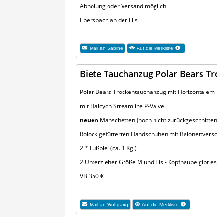
Abholung oder Versand möglich
Ebersbach an der Fils
Mail an
Sabine
Auf die Merkliste
Biete Tauchanzug Polar Bears T
Polar Bears Trockentauchanzug mit Horizontalem
mit Halcyon Streamline P-Valve
neuen
Manschetten (noch nicht zurückgeschnitten
Rolock gefütterten Handschuhen mit Baionettversc
2 * Fußblei (ca. 1 Kg.)
2 Unterzieher Größe M und Eis - Kopfhaube gibt e
VB 350 €
Mail an
Wolfgang
Auf die Merkliste