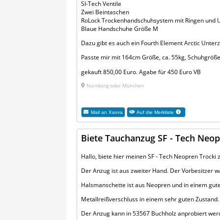
SI-Tech Ventile
Zwei Beintaschen
RoLock Trockenhandschuhsystem mit Ringen und 
Blaue Handschuhe Größe M
Dazu gibt es auch ein Fourth Element Arctic Unterz
Passte mir mit 164cm Größe, ca. 55kg, Schuhgröße 
gekauft 850,00 Euro. Agabe für 450 Euro VB
Nürnberg oder München
Mail an
Xavva
Auf die Merkliste
Biete Tauchanzug SF - Tech Neop
Hallo, biete hier meinen SF - Tech Neopren Trock
Der Anzug ist aus zweiter Hand. Der Vorbesitzer w
Halsmanschette ist aus Neopren und in einem gute
Metallreißverschluss in einem sehr guten Zustand. B
Der Anzug kann in 53567 Buchholz anprobiert wer