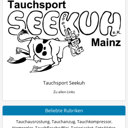
Tauchsport Seekuh
Zu allen Links
Beliebte Rubriken
Tauchausrüstung
,
Tauchanzug
,
Tauchkompressor
,
Atemregler
,
Tauchflasche/Blei
,
Tarierjacket
,
Foto/Video
,