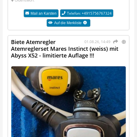
Oldenswort
Telefon: +4915756767324
Mail an
Karsten
Auf die Merkliste
Biete Atemregler
01.08.26, 14:49
Atemreglerset Mares Instinct (weiss) mit
Abyss X52 - limitierte Auflage !!!