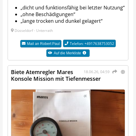
„dicht und funktionsfähig bei letzter Nutzung“
„ohne Beschädigungen“
„lange trocken und dunkel gelagert“
Düsseldorf - Unterrath
Telefon: +4917638753052
Mail an
Robert Paul
Auf die Merkliste
Biete Atemregler Mares
18.06.26, 04:59
Konsole Mission mit Tiefenmesser