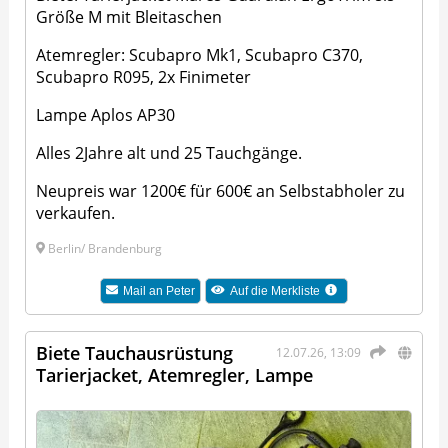
Größe M mit Bleitaschen
Atemregler: Scubapro Mk1, Scubapro C370,
Scubapro R095, 2x Finimeter
Lampe Aplos AP30
Alles 2Jahre alt und 25 Tauchgänge.
Neupreis war 1200€ für 600€ an Selbstabholer zu
verkaufen.
Berlin/ Brandenburg
Mail an
Peter
Auf die Merkliste
Biete Tauchausrüstung
12.07.26, 13:09
Tarierjacket, Atemregler, Lampe