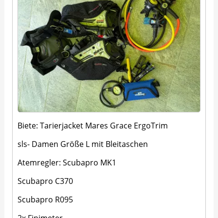
Biete: Tarierjacket Mares Grace ErgoTrim
sls- Damen Größe L mit Bleitaschen
Atemregler: Scubapro MK1
Scubapro C370
Scubapro R095
2x Finimeter