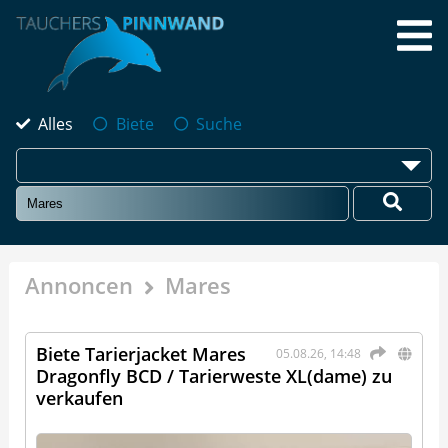
Alles
Biete
Suche
Annoncen
Mares
Biete Tarierjacket Mares
05.08.26, 14:48
Dragonfly BCD / Tarierweste XL(dame) zu
verkaufen